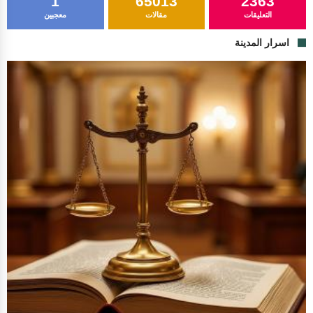
1
65013
2363
التعليقات
مقالات
معجبين
اسرار المدينة