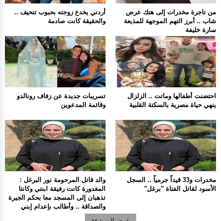
من تاجرة مخدرات إلى هتك عرض
أردني يخدع زوجته بحبوب تنحيف ..
شاب .. أبرز التهم الموجهة للمذيعة
والحقيقة كانت صادمة
سارة خليفة
احتضنت أطفالها وماتت .. الزلزال
تسريبات جديدة عن زفاف رونالدو
ينهي حياة مصرية بالسكتة القلبية
وقائمة المدعوين
مخدرات و33 قيداً جرمياً .. السجل
والد قاتل المرحومة نور البرغل :
الأسود لقاتل الفتاة "برغل"
المغدورة كانت رفيقة ابنتي وكانتا
تذهبان إلى المسجد معا بحكم الجيرة
والصداقة .. وأطالب بإعدام إبني
عرض المزيد