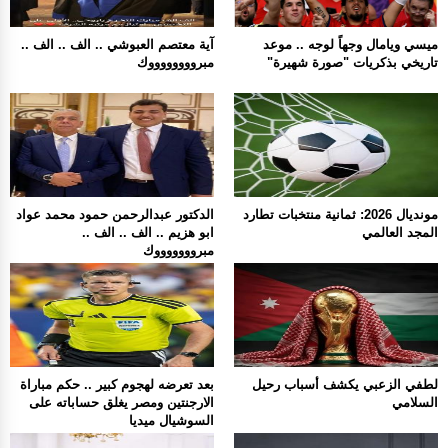
ميسي ويامال وجهاً لوجه .. موعد
آية معتصم العبوشي .. الف .. الف ..
تاريخي بذكريات "صورة شهيرة"
مبرووووووووك
مونديال 2026: ثمانية منتخبات تطارد
الدكتور عبدالرحمن حمود محمد عواد
المجد العالمي
ابو هزيم .. الف .. الف ..
مبروووووووك
لطفي الزعبي يكشف أسباب رحيل
بعد تعرضه لهجوم كبير .. حكم مباراة
السلامي
الارجنتين ومصر يغلق حساباته على
السوشيال ميديا