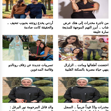
من تاجرة مخدرات إلى هتك عرض
أردني يخدع زوجته بحبوب تنحيف ..
شاب .. أبرز التهم الموجهة للمذيعة
والحقيقة كانت صادمة
سارة خليفة
احتضنت أطفالها وماتت .. الزلزال
تسريبات جديدة عن زفاف رونالدو
ينهي حياة مصرية بالسكتة القلبية
وقائمة المدعوين
مخدرات و33 قيداً جرمياً .. السجل
والد قاتل المرحومة نور البرغل :