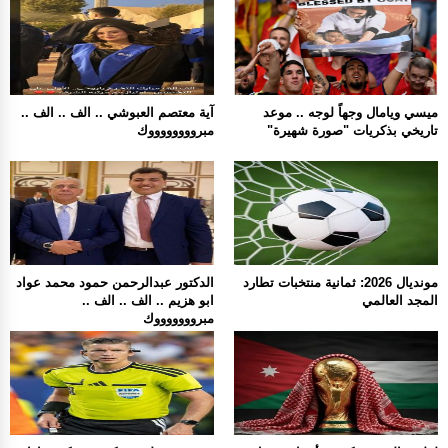
ميسي ويامال وجهاً لوجه .. موعد
آية معتصم العبوشي .. الف .. الف ..
تاريخي بذكريات "صورة شهيرة"
مبرووووووووك
مونديال 2026: ثمانية منتخبات تطارد
الدكتور عبدالرحمن حمود محمد عواد
المجد العالمي
ابو هزيم .. الف .. الف ..
مبروووووووك