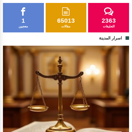
1
65013
2363
التعليقات
مقالات
معجبين
اسرار المدينة