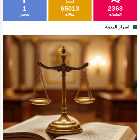
1
65013
2363
التعليقات
مقالات
معجبين
اسرار المدينة