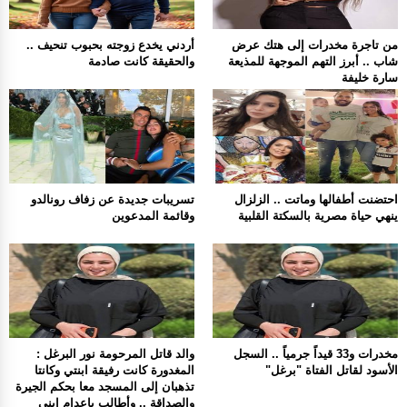
من تاجرة مخدرات إلى هتك عرض
أردني يخدع زوجته بحبوب تنحيف ..
شاب .. أبرز التهم الموجهة للمذيعة
والحقيقة كانت صادمة
سارة خليفة
احتضنت أطفالها وماتت .. الزلزال
تسريبات جديدة عن زفاف رونالدو
ينهي حياة مصرية بالسكتة القلبية
وقائمة المدعوين
مخدرات و33 قيداً جرمياً .. السجل
والد قاتل المرحومة نور البرغل :
الأسود لقاتل الفتاة "برغل"
المغدورة كانت رفيقة ابنتي وكانتا
تذهبان إلى المسجد معا بحكم الجيرة
والصداقة .. وأطالب بإعدام إبني