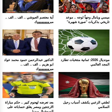
ميسي ويامال وجهاً لوجه .. موعد
آية معتصم العبوشي .. الف .. الف ..
تاريخي بذكريات "صورة شهيرة"
مبرووووووووك
مونديال 2026: ثمانية منتخبات تطارد
الدكتور عبدالرحمن حمود محمد عواد
المجد العالمي
ابو هزيم .. الف .. الف ..
مبروووووووك
لطفي الزعبي يكشف أسباب رحيل
بعد تعرضه لهجوم كبير .. حكم مباراة
السلامي
الارجنتين ومصر يغلق حساباته على
السوشيال ميديا