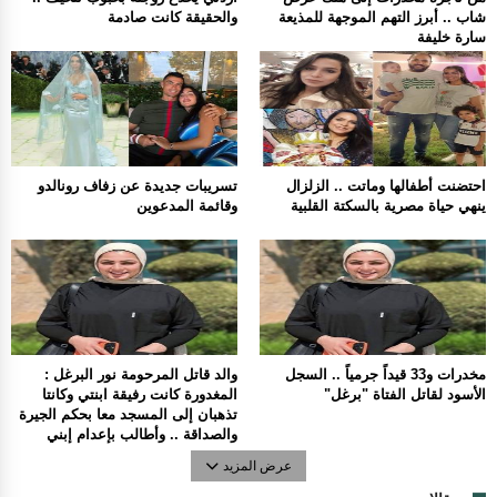
شاب .. أبرز التهم الموجهة للمذيعة
والحقيقة كانت صادمة
سارة خليفة
احتضنت أطفالها وماتت .. الزلزال
تسريبات جديدة عن زفاف رونالدو
ينهي حياة مصرية بالسكتة القلبية
وقائمة المدعوين
مخدرات و33 قيداً جرمياً .. السجل
والد قاتل المرحومة نور البرغل :
الأسود لقاتل الفتاة "برغل"
المغدورة كانت رفيقة ابنتي وكانتا
تذهبان إلى المسجد معا بحكم الجيرة
والصداقة .. وأطالب بإعدام إبني
عرض المزيد