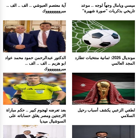
ميسي ويامال وجهاً لوجه .. موعد
آية معتصم العبوشي .. الف .. الف ..
تاريخي بذكريات "صورة شهيرة"
مبرووووووووك
مونديال 2026: ثمانية منتخبات تطارد
الدكتور عبدالرحمن حمود محمد عواد
المجد العالمي
ابو هزيم .. الف .. الف ..
مبروووووووك
لطفي الزعبي يكشف أسباب رحيل
بعد تعرضه لهجوم كبير .. حكم مباراة
السلامي
الارجنتين ومصر يغلق حساباته على
السوشيال ميديا