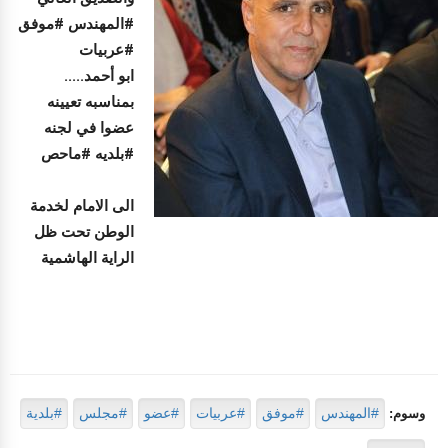
#المهندس #موفق
#عربيات
ابو أحمد.....
بمناسبه تعيينه
عضوا في لجنه
#بلديه #ماحص
الى الامام لخدمة
الوطن تحت ظل
الراية الهاشمية
#المهندس
#موفق
#عربيات
#عضو
#مجلس
#بلدية
وسوم: