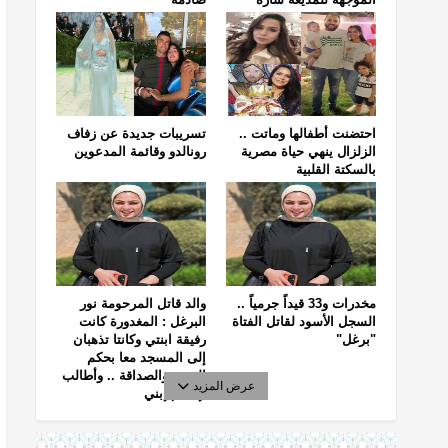
خليفة
احتضنت أطفالها وماتت ..
تسريبات جديدة عن زفاف
الزلزال ينهي حياة مصرية
رونالدو وقائمة المدعوين
بالسكتة القلبية
مخدرات و33 قيداً جرمياً ..
والد قاتل المرحومة نور
السجل الأسود لقاتل الفتاة
البرغل : المغدورة كانت
"برغل"
رفيقة ابنتي وكانتا تذهبان
إلى المسجد معا بحكم
الجيرة والصداقة .. وأطالب
عرض المزيد
بإعدام إبني