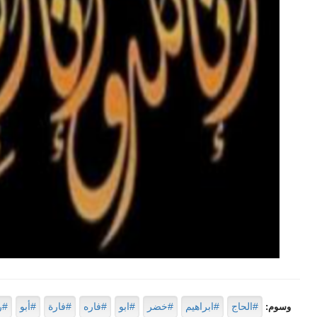
#الحاج
#ابراهيم
#خضر
#ابو
#فاره
#فارة
#أبو
#ر
وسوم: