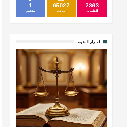
1
65027
2363
التعليقات
مقالات
معجبين
اسرار المدينة