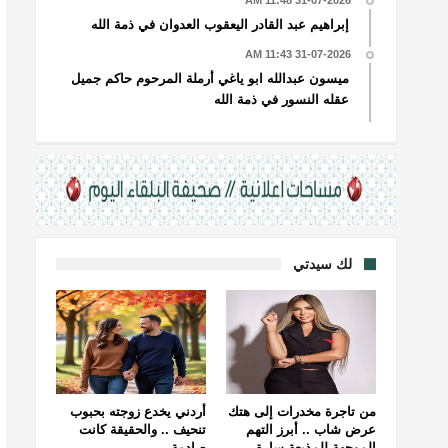
31-07-2026 11:48 AM
إبراهيم عبد القادر اليعقوب العدوان في ذمة الله
31-07-2026 11:43 AM
ميسون عبدالله ابو ياغي أرملة المرحوم حاكم جميل
عقله النسور في ذمة الله
لك سيدتي
من تاجرة مخدرات إلى هتك
أردني يخدع زوجته بحبوب
عرض شاب .. أبرز التهم
تنحيف .. والحقيقة كانت
الموجهة للمذيعة سارة
صادمة