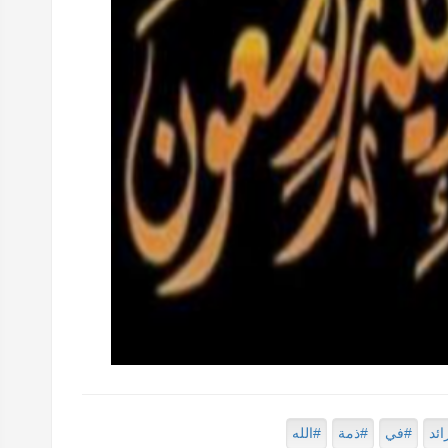
ائد
#في
#ذمة
#الله