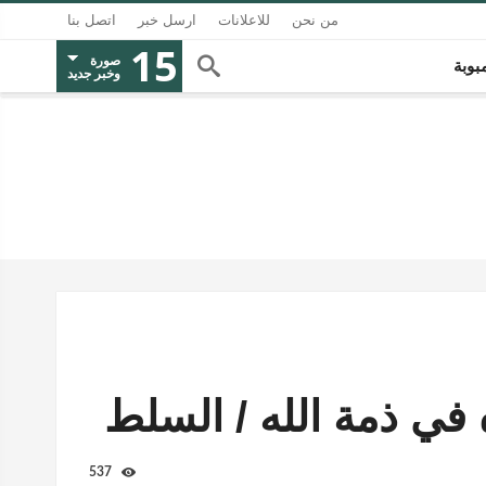
من نحن
للاعلانات
ارسل خبر
اتصل بنا
15
صورة
بوبة
وخبر جديد
 في ذمة الله / السلط
537