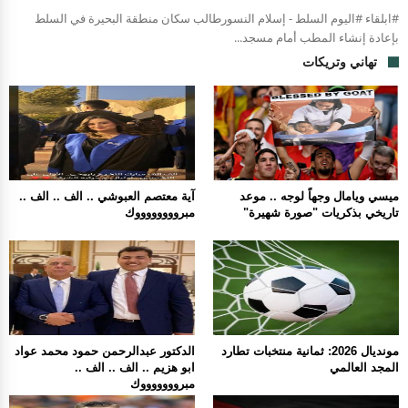
#ابلقاء #اليوم السلط - إسلام النسورطالب سكان منطقة البحيرة في السلط
بإعادة إنشاء المطب أمام مسجد...
تهاني وتريكات
ميسي ويامال وجهاً لوجه .. موعد
آية معتصم العبوشي .. الف .. الف ..
تاريخي بذكريات "صورة شهيرة"
مبرووووووووك
مونديال 2026: ثمانية منتخبات تطارد
الدكتور عبدالرحمن حمود محمد عواد
المجد العالمي
ابو هزيم .. الف .. الف ..
مبروووووووك