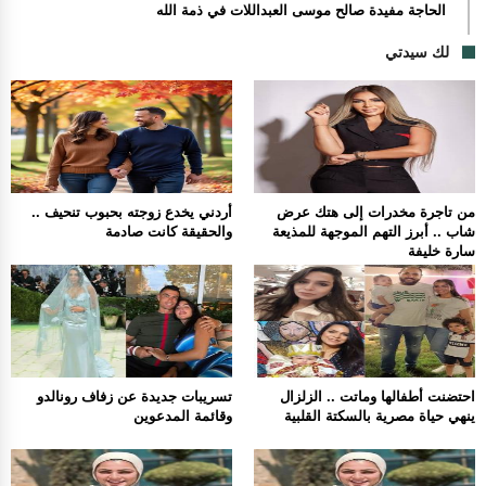
الحاجة مفيدة صالح موسى العبداللات في ذمة الله
لك سيدتي
من تاجرة مخدرات إلى هتك عرض
أردني يخدع زوجته بحبوب تنحيف ..
شاب .. أبرز التهم الموجهة للمذيعة
والحقيقة كانت صادمة
سارة خليفة
احتضنت أطفالها وماتت .. الزلزال
تسريبات جديدة عن زفاف رونالدو
ينهي حياة مصرية بالسكتة القلبية
وقائمة المدعوين