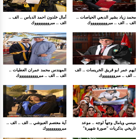
محمد زياد بشير الدبعي الحياصات ..
أمال خلدون احمد الدباس .. الف ..
الف .. الف .. مبروووووووووك
الف .. مبرووووووووك
ايهم عمر ابو قريق الخريسات .. الف
المهندس محمد عمران العطيات ..
.. الف .. مبروووووووك
الف .. الف .. مبرووووووووووك
ميسي ويامال وجهاً لوجه .. موعد
آية معتصم العبوشي .. الف .. الف ..
تاريخي بذكريات "صورة شهيرة"
مبرووووووووك