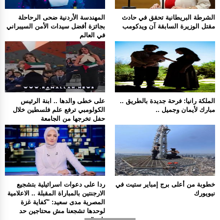
الشرطة البريطانية تحقق في حادث
المهندسة الأردنية ضحى الرحاحلة
مقتل الوزيرة السابقة آن ويدكومب
بجائزة أفضل سيدات الأمن السيبراني
في العالم
الملكة رانيا: فرحة جديدة بالطريق ..
على خطى والدها .. ابنة الرئيس
مبارك لأيمان وجميل ..
الكولومبي ترفع علم فلسطين خلال
حفل تخرجها من الجامعة
خطوبة من أعلى برج إمباير ستيت في
ردا على دعوات اسرائيلية بتشجيع
نيويورك
الارجنتين بالمباراة المقبلة .. الاعلامية
المصرية مدى سعيد: "كفاية غزة
لوحدها تشجعنا مش محتاجين حد
تاني".