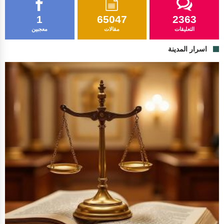
1
65047
2363
التعليقات
مقالات
معجبين
اسرار المدينة