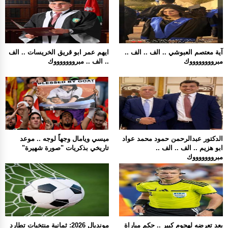
آية معتصم العبوشي .. الف .. الف ..
ايهم عمر ابو قريق الخريسات .. الف
مبرووووووووك
.. الف .. مبروووووووك
الدكتور عبدالرحمن حمود محمد عواد
ميسي ويامال وجهاً لوجه .. موعد
ابو هزيم .. الف .. الف ..
تاريخي بذكريات "صورة شهيرة"
مبروووووووك
بعد تعرضه لهجوم كبير .. حكم مباراة
مونديال 2026: ثمانية منتخبات تطارد