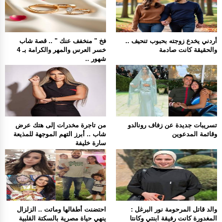
أردني يخدع زوجته بحبوب تنحيف ..
فخ " منخفف عنك " .. قصة شاب
والحقيقة كانت صادمة
خسر العرس والمهر والكرامة بـ 4
شهور ..
تسريبات جديدة عن زفاف رونالدو
من تاجرة مخدرات إلى هتك عرض
وقائمة المدعوين
شاب .. أبرز التهم الموجهة للمذيعة
سارة خليفة
والد قاتل المرحومة نور البرغل :
احتضنت أطفالها وماتت .. الزلزال
المغدورة كانت رفيقة ابنتي وكانتا
ينهي حياة مصرية بالسكتة القلبية