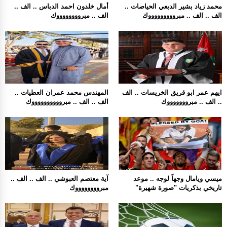
محمد زياد بشير الدبعي الحياصات ..
أمال خلدون احمد الدباس .. الف ..
الف .. الف .. مبروووووووووك
الف .. مبرووووووووك
ايهم عمر ابو قريق الخريسات .. الف
المهندس محمد عمران العطيات ..
.. الف .. مبروووووووك
الف .. الف .. مبرووووووووووك
ميسي ويامال وجهاً لوجه .. موعد
آية معتصم العبوشي .. الف .. الف ..
تاريخي بذكريات "صورة شهيرة"
مبرووووووووك