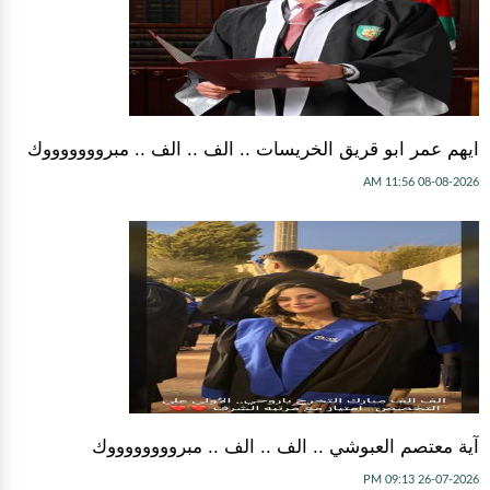
ايهم عمر ابو قريق الخريسات .. الف .. الف .. مبروووووووك
08-08-2026 11:56 AM
آية معتصم العبوشي .. الف .. الف .. مبرووووووووك
26-07-2026 09:13 PM