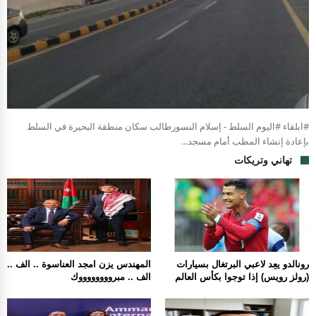
#ابلقاء #اليوم السلط - إسلام النسورطالب سكان منطقة البحيرة في السلط
بإعادة إنشاء المطب أمام مسجد...
تهاني وتريكات
رونالدو يعِد لاعبي البرتغال بسيارات
المهندس يزن امجد العناسوة .. الف ..
(رولز رويس) إذا توجوا بكأس العالم
الف .. مبرووووووووك