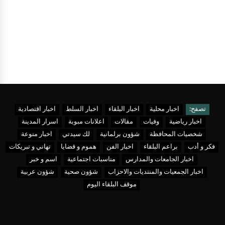
تصفح:
اخبار محلية
اخبار البلقاء
اخبار السلط
اخبار اقتصادية
اخبار رياضية
وفيات
مقالات
اعلانات مبوبة
اسرار المدينة
شخصيات المحافظة
شؤون برلمانية
لك سيدتي
اخبار منوعة
فكر و أدب
براعم البلقاء
اخبار الفن
هموم و قضايا
تهاني و تبريكات
اخبار الجامعات والمدارس
مناسبات اجتماعية
اسم و خبر
اخبار الجمعيات والمنتديات والاحزاب
شؤون صحية
شؤون عربية
موقف البلقاء اليوم