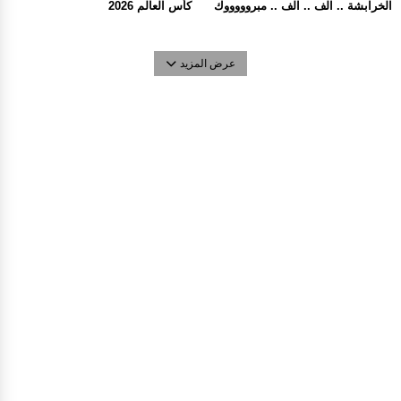
الخرابشة .. الف .. الف .. مبروووووك
كأس العالم 2026
عرض المزيد