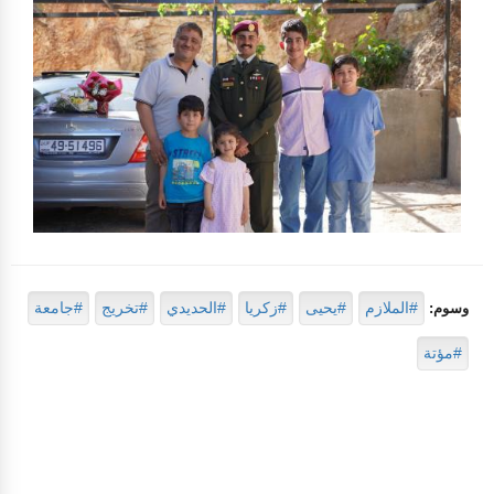
#الملازم
#يحيى
#زكريا
#الحديدي
#تخريج
#جامعة
وسوم:
#مؤتة