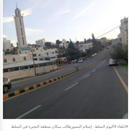
#ابلقاء #اليوم السلط - إسلام النسورطالب سكان منطقة البحيرة في السلط