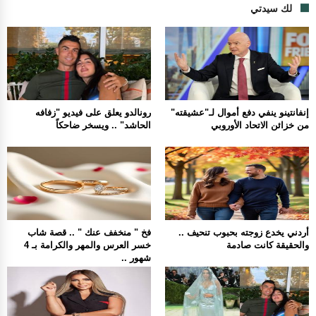
لك سيدتي
إنفانتينو ينفي دفع أموال لـ"عشيقته"
رونالدو يعلق على فيديو "زفافه
من خزائن الاتحاد الأوروبي
الحاشد" .. ويسخر ضاحكاً
أردني يخدع زوجته بحبوب تنحيف ..
فخ " منخفف عنك " .. قصة شاب
والحقيقة كانت صادمة
خسر العرس والمهر والكرامة بـ 4
شهور ..