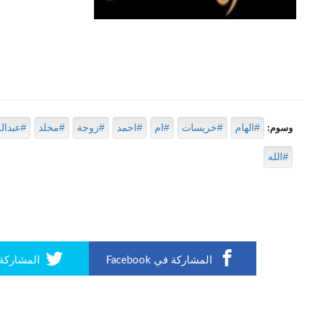
#الهام
#خريسات
#ام
#احمد
#زوجة
#مخلد
#عبدال
وسوم:
#الله
المشاركة في Facebook
المشاركة في r