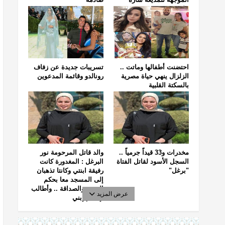
خليفة
احتضنت أطفالها وماتت ..
تسريبات جديدة عن زفاف
الزلزال ينهي حياة مصرية
رونالدو وقائمة المدعوين
بالسكتة القلبية
مخدرات و33 قيداً جرمياً ..
والد قاتل المرحومة نور
السجل الأسود لقاتل الفتاة
البرغل : المغدورة كانت
"برغل"
رفيقة ابنتي وكانتا تذهبان
إلى المسجد معا بحكم
الجيرة والصداقة .. وأطالب
عرض المزيد
بإعدام إبني