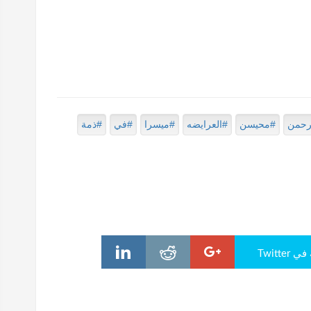
رحمن
#محيسن
#العرايضه
#ميسرا
#في
#ذمة
Twitte