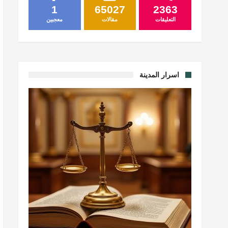
1
65027
2363
التعليقات
مقالات
معجبين
اسرار المدينة