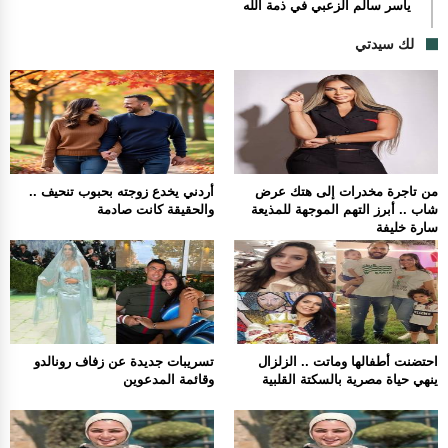
ياسر سالم الزعبي في ذمة الله
لك سيدتي
من تاجرة مخدرات إلى هتك عرض
أردني يخدع زوجته بحبوب تنحيف ..
شاب .. أبرز التهم الموجهة للمذيعة
والحقيقة كانت صادمة
سارة خليفة
احتضنت أطفالها وماتت .. الزلزال
تسريبات جديدة عن زفاف رونالدو
ينهي حياة مصرية بالسكتة القلبية
وقائمة المدعوين