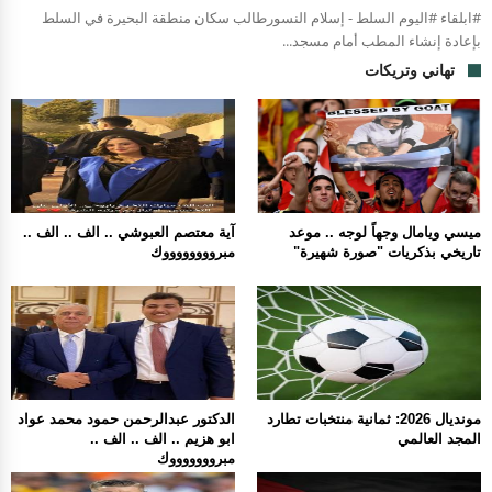
#ابلقاء #اليوم السلط - إسلام النسورطالب سكان منطقة البحيرة في السلط
بإعادة إنشاء المطب أمام مسجد...
تهاني وتريكات
ميسي ويامال وجهاً لوجه .. موعد
آية معتصم العبوشي .. الف .. الف ..
تاريخي بذكريات "صورة شهيرة"
مبرووووووووك
مونديال 2026: ثمانية منتخبات تطارد
الدكتور عبدالرحمن حمود محمد عواد
المجد العالمي
ابو هزيم .. الف .. الف ..
مبروووووووك