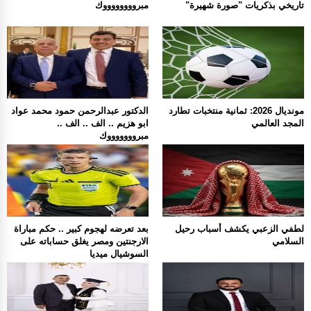
تاريخي بذكريات "صورة شهيرة"
مبرووووووووك
مونديال 2026: ثمانية منتخبات تطارد
الدكتور عبدالرحمن حمود محمد عواد
المجد العالمي
ابو هزيم .. الف .. الف ..
مبروووووووك
لطفي الزعبي يكشف أسباب رحيل
بعد تعرضه لهجوم كبير .. حكم مباراة
السلامي
الارجنتين ومصر يغلق حساباته على
السوشيال ميديا