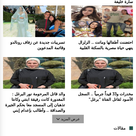
سارة خليفة
احتضنت أطفالها وماتت .. الزلزال
تسريبات جديدة عن زفاف رونالدو
ينهي حياة مصرية بالسكتة القلبية
وقائمة المدعوين
مخدرات و33 قيداً جرمياً .. السجل
والد قاتل المرحومة نور البرغل :
الأسود لقاتل الفتاة "برغل"
المغدورة كانت رفيقة ابنتي وكانتا
تذهبان إلى المسجد معا بحكم الجيرة
والصداقة .. وأطالب بإعدام إبني
عرض المزيد
مقالات