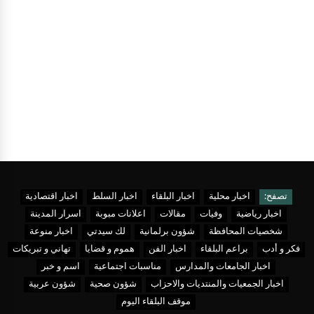
تصفح:
اخبار محلية
اخبار البلقاء
اخبار السلط
اخبار اقتصادية
اخبار رياضية
وفيات
مقالات
اعلانات مبوبة
اسرار المدينة
شخصيات المحافظة
شؤون برلمانية
لك سيدتي
اخبار منوعة
فكر و أدب
براعم البلقاء
اخبار الفن
هموم و قضايا
تهاني و تبريكات
اخبار الجامعات والمدارس
مناسبات اجتماعية
اسم و خبر
اخبار الجمعيات والمنتديات والاحزاب
شؤون صحية
شؤون عربية
موقف البلقاء اليوم