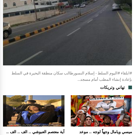
#ابلقاء #اليوم السلط - إسلام النسورطالب سكان منطقة البحيرة في السلط
بإعادة إنشاء المطب أمام مسجد...
تهاني وتريكات
ميسي ويامال وجهاً لوجه .. موعد
آية معتصم العبوشي .. الف .. الف ..