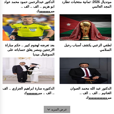
مونديال 2026: ثمانية منتخبات تطارد
الدكتور عبدالرحمن حمود محمد عواد
المجد العالمي
ابو هزيم .. الف .. الف ..
مبروووووووك
لطفي الزعبي يكشف أسباب رحيل
بعد تعرضه لهجوم كبير .. حكم مباراة
السلامي
الارجنتين ومصر يغلق حساباته على
السوشيال ميديا
الدكتور عبد الله محمد الصوان
الدكتوره سارة ابراهيم الجزازي .. الف
الغنانيم .. الف .. الف ..
.. الف .. مبروووووووك
مبرووووووووووووك
عرض المزيد