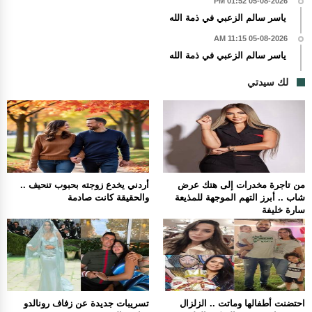
05-08-2026 01:52 PM
ياسر سالم الزعبي في ذمة الله
05-08-2026 11:15 AM
ياسر سالم الزعبي في ذمة الله
لك سيدتي
من تاجرة مخدرات إلى هتك عرض
أردني يخدع زوجته بحبوب تنحيف ..
شاب .. أبرز التهم الموجهة للمذيعة
والحقيقة كانت صادمة
سارة خليفة
احتضنت أطفالها وماتت .. الزلزال
تسريبات جديدة عن زفاف رونالدو