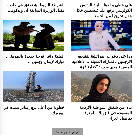
على خطى والدها .. ابنة الرئيس
الشرطة البريطانية تحقق في حادث
الكولومبي ترفع علم فلسطين خلال
مقتل الوزيرة السابقة آن ويدكومب
حفل تخرجها من الجامعة
ردا على دعوات اسرائيلية بتشجيع
الملكة رانيا: فرحة جديدة بالطريق ..
الارجنتين بالمباراة المقبلة .. الاعلامية
مبارك لأيمان وجميل ..
المصرية مدى سعيد: "كفاية غزة
لوحدها تشجعنا مش محتاجين حد
تاني".
بيان من شقيق المواطنة الاردنية
خطوبة من أعلى برج إمباير ستيت في
المفقودة في فنزويلا .. لمعرفة
نيويورك
تفاصيل العزاء
عرض المزيد