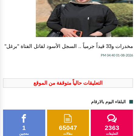
مخدرات و33 قيداً جرمياً .. السجل الأسود لقاتل الفتاة "برغل"
01-08-2026 04:40 PM
التعليقات حالياً متوقفة من الموقع
البلقاء اليوم بالارقام
1
65047
2363
التعليقات
مقالات
معجبين