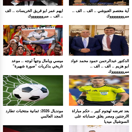
آية معتصم العبوشي .. الف .. الف ..
ايهم عمر ابو قريق الخريسات .. الف
مبرووووووووك
.. الف .. مبروووووووك
الدكتور عبدالرحمن حمود محمد عواد
ميسي ويامال وجهاً لوجه .. موعد
ابو هزيم .. الف .. الف ..
تاريخي بذكريات "صورة شهيرة"
مبروووووووك
بعد تعرضه لهجوم كبير .. حكم مباراة
مونديال 2026: ثمانية منتخبات تطارد
الارجنتين ومصر يغلق حساباته على
المجد العالمي
السوشيال ميديا