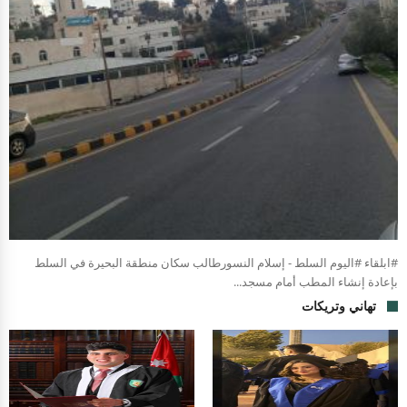
#ابلقاء #اليوم السلط - إسلام النسورطالب سكان منطقة البحيرة في السلط
بإعادة إنشاء المطب أمام مسجد...
تهاني وتريكات