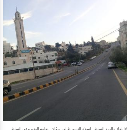
#ابلقاء #اليوم السلط - إسلام النسورطالب سكان منطقة البحيرة في السلط