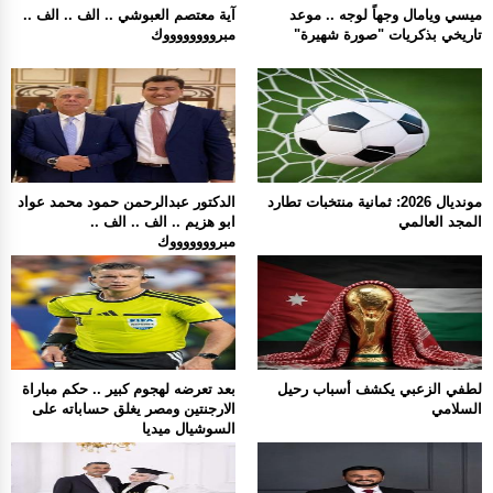
ميسي ويامال وجهاً لوجه .. موعد
آية معتصم العبوشي .. الف .. الف ..
تاريخي بذكريات "صورة شهيرة"
مبرووووووووك
مونديال 2026: ثمانية منتخبات تطارد
الدكتور عبدالرحمن حمود محمد عواد
المجد العالمي
ابو هزيم .. الف .. الف ..
مبروووووووك
لطفي الزعبي يكشف أسباب رحيل
بعد تعرضه لهجوم كبير .. حكم مباراة
السلامي
الارجنتين ومصر يغلق حساباته على
السوشيال ميديا