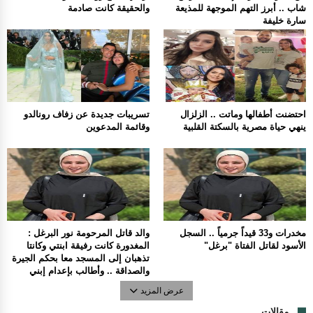
شاب .. أبرز التهم الموجهة للمذيعة
والحقيقة كانت صادمة
سارة خليفة
احتضنت أطفالها وماتت .. الزلزال
تسريبات جديدة عن زفاف رونالدو
ينهي حياة مصرية بالسكتة القلبية
وقائمة المدعوين
مخدرات و33 قيداً جرمياً .. السجل
والد قاتل المرحومة نور البرغل :
الأسود لقاتل الفتاة "برغل"
المغدورة كانت رفيقة ابنتي وكانتا
تذهبان إلى المسجد معا بحكم الجيرة
والصداقة .. وأطالب بإعدام إبني
عرض المزيد
مقالات