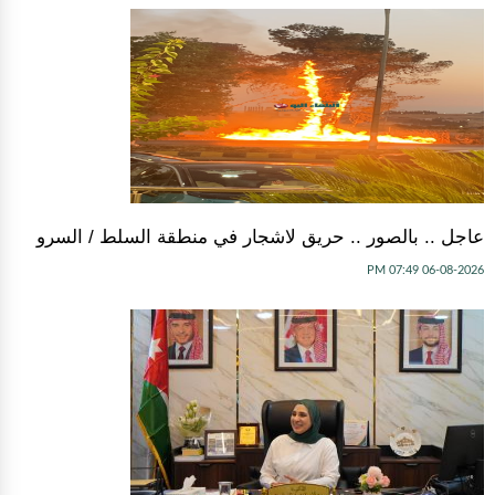
عاجل .. بالصور .. حريق لاشجار في منطقة السلط / السرو
06-08-2026 07:49 PM