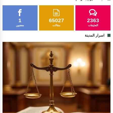
1
65027
2363
التعليقات
مقالات
معجبين
اسرار المدينة