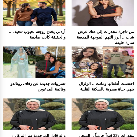
من تاجرة مخدرات إلى هتك عرض
أردني يخدع زوجته بحبوب تنحيف ..
شاب .. أبرز التهم الموجهة للمذيعة
والحقيقة كانت صادمة
سارة خليفة
احتضنت أطفالها وماتت .. الزلزال
تسريبات جديدة عن زفاف رونالدو
ينهي حياة مصرية بالسكتة القلبية
وقائمة المدعوين
مخدرات و33 قيداً جرمياً .. السجل
والد قاتل المرحومة نور البرغل :