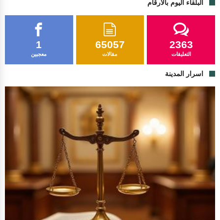
البلقاء اليوم بالارقام
1
65057
2363
التعليقات
مقالات
معجبين
اسرار المدينة