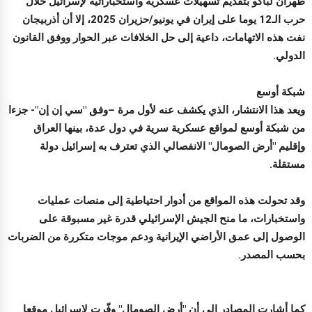
طهران لباكو بتقديم تسهيلات عسكرية واستخباراتية لإسرائيل خلال
حرب الـ12 يوما على إيران في يونيو/حزيران 2025، إلا أن أذربيجان
نفت هذه الاتهامات، داعية إلى حل الخلافات عبر الحوار ووفق القانون
الدولي.
شبكة أوسع
ويعد هذا الانتشار، الذي يكشف عنه لأول مرة –وفق "سي إن إن"- جزءا
من شبكة أوسع لمواقع عسكرية سرية في دول عدة، بينها العراق
وإقليم "أرض الصومال" الانفصالي الذي تعترف به إسرائيل دولة
مستقلة.
وقد تحولت هذه المواقع من أدوار احتياطية إلى منصات عمليات
واستخبارات، ما منح الجيش الإسرائيلي قدرة غير مسبوقة على
الوصول إلى عمق الأراضي الإيرانية ودعم موجات متكررة من الضربات
بحسب المصدر.
كما أشارت المصادر إلى أن "أرض الصومال" وفّرت لإسرائيل موقعا