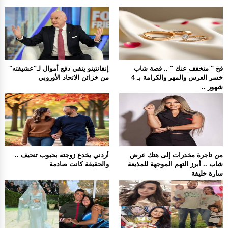
فخ " منخفف عنك " .. قصة شاب
إنفانتينو ينفي دفع أموال لـ"عشيقته"
خسر العرس والمهر والكرامة بـ 4
من خزائن الاتحاد الأوروبي
شهور ..
من تاجرة مخدرات إلى هتك عرض
أردني يخدع زوجته بحبوب تنحيف ..
شاب .. أبرز التهم الموجهة للمذيعة
والحقيقة كانت صادمة
سارة خليفة