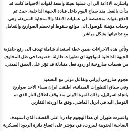
واشارت الاذاعة الى ان عملية تعبئة واسعة لقوات الاحتياط كانت قد
بدأت بالفعل منذ صباح اليوم داخل قيادة الجبهة الداخلية، حيث تم
الدفع بقوات متخصصة في عمليات الانقاذ والاستجابة السريعة، وهي
وحدات مؤهلة للوصول الى مواقع سقوط او تحطم الصواريخ والتعامل
مع تداعياتها بشكل مباشر.
وتأتي هذه الاجراءات ضمن خطة استعداد شاملة تهدف الى رفع جاهزية
الجبهة الداخلية لمواجهة اي تطورات طارئة، خصوصا في ظل المخاوف
من هجمات صاروخية او ردود فعل متبادلة قد تؤثر على العمق المدني.
هجوم صاروخي ايراني وتفاعل دولي مع التصعيد
وفي سياق التطورات الميدانية، اطلقت ايران مساء الاحد صواريخ
باتجاه اسرائيل، وذلك للمرة الاولى منذ وقف اطلاق النار الذي تم
التوصل اليه في ابريل الماضي، وفق ما اوردته التقارير.
واعتبرت طهران ان هذا الهجوم جاء ردا على القصف الذي استهدف
الضاحية الجنوبية لبيروت، في مؤشر على اتساع دائرة الردود العسكرية