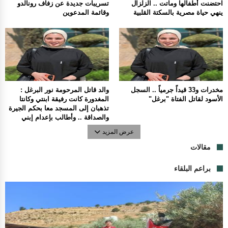
احتضنت أطفالها وماتت .. الزلزال
تسريبات جديدة عن زفاف رونالدو
ينهي حياة مصرية بالسكتة القلبية
وقائمة المدعوين
مخدرات و33 قيداً جرمياً .. السجل
والد قاتل المرحومة نور البرغل :
الأسود لقاتل الفتاة "برغل"
المغدورة كانت رفيقة ابنتي وكانتا
تذهبان إلى المسجد معا بحكم الجيرة
والصداقة .. وأطالب بإعدام إبني
عرض المزيد
مقالات
براعم البلقاء