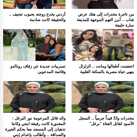
من تاجرة مخدرات إلى هتك عرض
أردني يخدع زوجته بحبوب تنحيف ..
شاب .. أبرز التهم الموجهة للمذيعة
والحقيقة كانت صادمة
سارة خليفة
احتضنت أطفالها وماتت .. الزلزال
تسريبات جديدة عن زفاف رونالدو
ينهي حياة مصرية بالسكتة القلبية
وقائمة المدعوين
مخدرات و33 قيداً جرمياً .. السجل
والد قاتل المرحومة نور البرغل :
الأسود لقاتل الفتاة "برغل"
المغدورة كانت رفيقة ابنتي وكانتا
تذهبان إلى المسجد معا بحكم الجيرة
والصداقة .. وأطالب بإعدام إبني