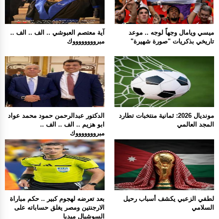
ميسي ويامال وجهاً لوجه .. موعد
آية معتصم العبوشي .. الف .. الف ..
تاريخي بذكريات "صورة شهيرة"
مبرووووووووك
مونديال 2026: ثمانية منتخبات تطارد
الدكتور عبدالرحمن حمود محمد عواد
المجد العالمي
ابو هزيم .. الف .. الف ..
مبروووووووك
لطفي الزعبي يكشف أسباب رحيل
بعد تعرضه لهجوم كبير .. حكم مباراة
السلامي
الارجنتين ومصر يغلق حساباته على
السوشيال ميديا