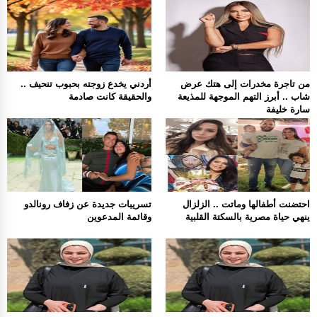
من تاجرة مخدرات إلى هتك عرض
أردني يخدع زوجته بحبوب تنحيف ..
شاب .. أبرز التهم الموجهة للمذيعة
والحقيقة كانت صادمة
سارة خليفة
احتضنت أطفالها وماتت .. الزلزال
تسريبات جديدة عن زفاف رونالدو
ينهي حياة مصرية بالسكتة القلبية
وقائمة المدعوين