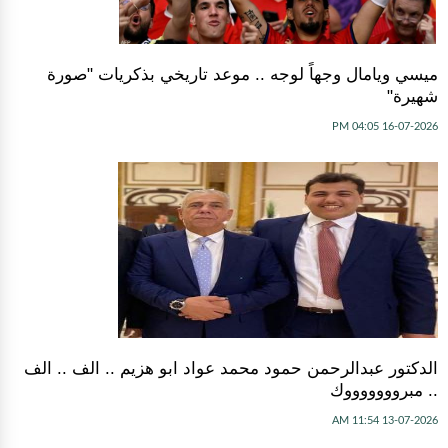
ميسي ويامال وجهاً لوجه .. موعد تاريخي بذكريات "صورة
شهيرة"
16-07-2026 04:05 PM
الدكتور عبدالرحمن حمود محمد عواد ابو هزيم .. الف .. الف
.. مبروووووووك
13-07-2026 11:54 AM