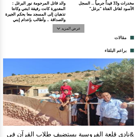
مخدرات و33 قيداً جرمياً .. السجل
والد قاتل المرحومة نور البرغل :
الأسود لقاتل الفتاة "برغل"
المغدورة كانت رفيقة ابنتي وكانتا
تذهبان إلى المسجد معا بحكم الجيرة
والصداقة .. وأطالب بإعدام إبني
عرض المزيد
مقالات
براعم البلقاء
&نادي قلعة الفروسية يستضيف طلاب القرآن في