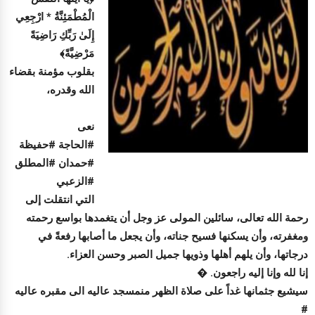
الْمُطْمَئِنَّةُ * ارْجِعِي
إِلَىٰ رَبِّكِ رَاضِيَةً
مَرْضِيَّةً﴾
بقلوب مؤمنة بقضاء
الله وقدره،
نعى
#الحاجة #حفيظة
#حمدان #المطلق
#الزعبي
التي انتقلت إلى
رحمة الله تعالى، سائلين المولى عز وجل أن يتغمدها بواسع رحمته
ومغفرته، وأن يسكنها فسيح جناته، وأن يجعل ما أصابها رفعةً في
درجاتها، وأن يلهم أهلها وذويها جميل الصبر وحسن العزاء.
إنا لله وإنا إليه راجعون. �
سيشيع جثمانها غداً على صلاة الظهر منمسجد عاليه الى مقبره عاليه
#