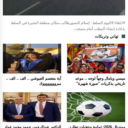
#ابلقاء #اليوم السلط - إسلام النسورطالب سكان منطقة البحيرة في السلط
بإعادة إنشاء المطب أمام مسجد...
تهاني وتريكات
ميسي ويامال وجهاً لوجه .. موعد
آية معتصم العبوشي .. الف .. الف ..
تاريخي بذكريات "صورة شهيرة"
مبرووووووووك
مونديال 2026: ثمانية منتخبات تطارد
الدكتور عبدالرحمن حمود محمد عواد