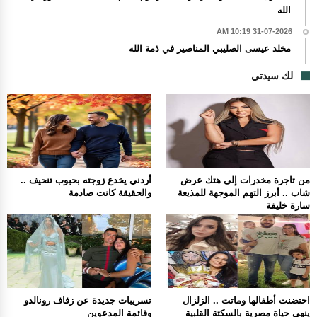
الله
31-07-2026 10:19 AM
مخلد عيسى الصليبي المناصير في ذمة الله
لك سيدتي
من تاجرة مخدرات إلى هتك عرض
أردني يخدع زوجته بحبوب تنحيف ..
شاب .. أبرز التهم الموجهة للمذيعة
والحقيقة كانت صادمة
سارة خليفة
احتضنت أطفالها وماتت .. الزلزال
تسريبات جديدة عن زفاف رونالدو
ينهي حياة مصرية بالسكتة القلبية
وقائمة المدعوين