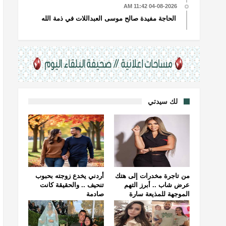
04-08-2026 11:42 AM
الحاجة مفيدة صالح موسى العبداللات في ذمة الله
لك سيدتي
من تاجرة مخدرات إلى هتك
أردني يخدع زوجته بحبوب
عرض شاب .. أبرز التهم
تنحيف .. والحقيقة كانت
الموجهة للمذيعة سارة
صادمة
خليفة