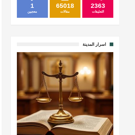
1
65018
2363
التعليقات
مقالات
معجبين
اسرار المدينة