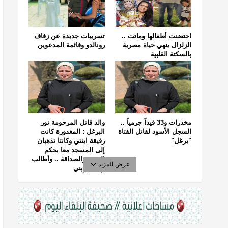
احتضنت أطفالها وماتت ..
تسريبات جديدة عن زفاف
الزلزال ينهي حياة مصرية
رونالدو وقائمة المدعوين
بالسكتة القلبية
مخدرات و33 قيداً جرمياً ..
والد قاتل المرحومة نور
السجل الأسود لقاتل الفتاة
البرغل : المغدورة كانت
"برغل"
رفيقة ابنتي وكانتا تذهبان
إلى المسجد معا بحكم
الجيرة والصداقة .. وأطالب
عرض المزيد
بإعدام إبني