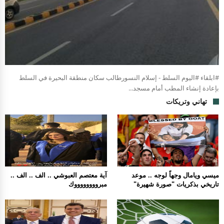
#ابلقاء #اليوم السلط - إسلام النسورطالب سكان منطقة البحيرة في السلط
بإعادة إنشاء المطب أمام مسجد...
تهاني وتريكات
ميسي ويامال وجهاً لوجه .. موعد
آية معتصم العبوشي .. الف .. الف ..
تاريخي بذكريات "صورة شهيرة"
مبرووووووووك