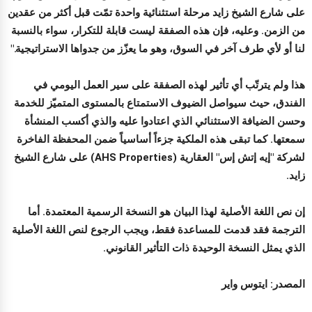
على شارع الشيخ زايد مرحلة استثنائية واحدة تمّت قبل أكثر من عقدين
من الزمن. وعليه، فإن هذه الصفقة ليست قابلة للتكرار، سواء بالنسبة
لنا أو لأي طرف آخر في السوق، وهو ما يعزّز من جدواها الاستراتيجية."
هذا ولم يترتّب أي تأثير لهذه الصفقة على سير العمل اليومي في
الفندق، حيث سيواصل الضيوف الاستمتاع بالمستوى المتميّز للخدمة
وحسن الضيافة الاستثنائي الذي اعتادوا عليه والذي أكسب المنشأة
سمعتها. كما تبقى هذه الملكية جزءاً أساسياً ضمن المحفظة الفاخرة
لشركة "إيه إتش إس" العقارية (AHS Properties) على شارع الشيخ
زايد.
إن نص اللغة الأصلية لهذا البيان هو النسخة الرسمية المعتمدة. أما
الترجمة فقد قدمت للمساعدة فقط، ويجب الرجوع لنص اللغة الأصلية
الذي يمثل النسخة الوحيدة ذات التأثير القانوني.
المصدر: ايتوس واير