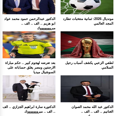
مونديال 2026: ثمانية منتخبات تطارد
الدكتور عبدالرحمن حمود محمد عواد
المجد العالمي
ابو هزيم .. الف .. الف ..
مبروووووووك
لطفي الزعبي يكشف أسباب رحيل
بعد تعرضه لهجوم كبير .. حكم مباراة
السلامي
الارجنتين ومصر يغلق حساباته على
السوشيال ميديا
الدكتور عبد الله محمد الصوان
الدكتوره سارة ابراهيم الجزازي .. الف
الغنانيم .. الف .. الف ..
.. الف .. مبروووووووك