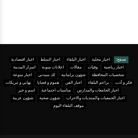
تصفح:
اخبار محلية
اخبار البلقاء
اخبار السلط
اخبار اقتصادية
اخبار رياضية
وفيات
مقالات
اعلانات مبوبة
اسرار المدينة
شخصيات المحافظة
شؤون برلمانية
لك سيدتي
اخبار منوعة
فكر و أدب
براعم البلقاء
اخبار الفن
هموم و قضايا
تهاني و تبريكات
اخبار الجامعات والمدارس
مناسبات اجتماعية
اسم و خبر
اخبار الجمعيات والمنتديات والاحزاب
شؤون صحية
شؤون عربية
موقف البلقاء اليوم