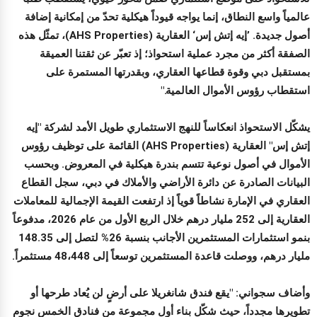
عالمياً واسع النطاق، إنما يواجه قيوداً هيكلية تحدّ من إمكانية إضافة
أصول جديدة. ’إيه إتش إس‘ العقارية (AHS Properties)، تمثّل هذه
الصفقة أكثر من مجرد عملية استحواذ؛ إذ تعبّر عن ثقتنا العميقة
بمستقبل دبي وقوة قطاعها العقاري، وبقدرتها المستمرة على
استقطاب رؤوس الأموال العالمية."
يشكّل الاستحواذ انعكاساً للنهج الاستثماري طويل الأمد لشركة "إيه
إتش إس" العقارية (AHS Properties) القائمة على توظيف رؤوس
الأموال في أصول نوعية تتسم بندرة هيكلية في المعروض. وبحسب
البيانات الصادرة عن دائرة الأراضي والأملاك في دبي، سجل القطاع
العقاري في الإمارة نشاطاً قوياً إذ ارتفعت القيمة الإجمالية للمعاملات
العقارية إلى 252 مليار درهم خلال الربع الأول من عام 2026، مدفوعاً
بنمو استثمارات المستثمرين الأجانب بنسبة 26% لتصل إلى 148.35
مليار درهم، ووصلت قاعدة المستثمرين توسعاً إلى 48،448 مستثمراً.
وأضاف سجواني: "يقع فندق شانغريلا على أرضٍ لن يُعاد طرحها أو
تطويرها مجدداً، حيث شكّل بناء أول مجموعة من فنادق الخمس نجوم