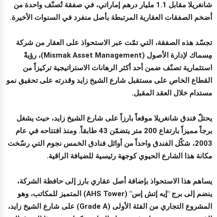
شانغريلا مقابل 1.1 مليار درهم إماراتي، في صفقة تُصنّف واحدة من
أضخم الصفقات العقارية المرتبطة بأصل منفرد في السنوات الأخيرة.
تجسّد هذه الصفقة، التي تمّت عبر الاستحواذ على العقار من شركة
مِسماك لإدارة الأصول (Mismak Asset Management)، رؤيةً
استثمارية تصنّف ضمن أحد أكثر الرهانات الاستراتيجية تركيزاً من
القطاع الخاص على مستقبل شارع الشيخ زايد وقدرته على تحقيق نمو
مستدام خلال العقد المقبل.
يحتلّ فندق شانغريلا موقعاً بارزاً على شارع الشيخ زايد، حيث يشغل
برجاً مميزاً بارتفاع 200 متر يتضمّن 43 طابقاً. ومنذ افتتاحه في عام
2003، شكّل الفندق واحداً من أوائل فنادق الخمس نجوم التي رسّخت
مكانة هذا الشارع الحيوي كوجهة رئيسية للضيافة الراقية.
يساهم هذا الاستحواذ بإضافة أصل عقاري بارز إلى حافظة الشركة،
ينضم إلى برج "إيه إتش إس" (AHS Tower) المتميز للمكاتب، وهو
المشروع التجاري من الفئة الأولى (Grade A) على شارع الشيخ زايد،