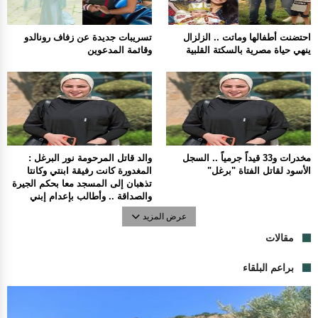
احتضنت أطفالها وماتت .. الزلزال
تسريبات جديدة عن زفاف رونالدو
ينهي حياة مصرية بالسكتة القلبية
وقائمة المدعوين
مخدرات و33 قيداً جرمياً .. السجل
والد قاتل المرحومة نور البرغل :
الأسود لقاتل الفتاة "برغل"
المغدورة كانت رفيقة ابنتي وكانتا
تذهبان إلى المسجد معا بحكم الجيرة
والصداقة .. وأطالب بإعدام إبني
عرض المزيد
مقالات
براعم البلقاء