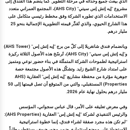
الذي بيعت جميع وحداته في مرحلة التطوير. كما ينضم هذا الفندق إلى
مشروع "إيه إتش إس سيتي" (AHS City)، المجتمع العمراني متعدد
الاستخدامات الذي تطوره الشركة وفق مخطط رئيسي متكامل على
هذا الشارع الحيوي، والذي تُقدَّر قيمته التطويرية الإجمالية بنحو 25
مليار درهم.
وبانضمام فندق شانغريلا إلى كلّ من برج "إيه إتش إس" (AHS Tower)
و"إيه إتش إس سيتي" (AHS City)، تُرسّخ هذه الأصول الثلاثة ركيزة
استراتيجية لطموحات الشركة المتمثّلة في بناء حضور نوعي ومتميز
على امتداد شارع الشيخ زايد. وتشكّل هذه الأصول مجتمعة حصة
جوهرية مؤثرة من محفظة مشاريع "إيه إتش إس" العقارية (AHS
Properties) المستقبلي، والتي من المتوقع أن تصل قيمتها إلى 50
مليار درهم بحلول نهاية عام 2026.
وفي معرض تعليقه على الأمر، قال عباس سجواني، المؤسس
والرئيس التنفيذي لشركة "إيه إتش إس" العقارية (AHS Properties):
"لم تكن هذه مجرد صفقة لشراء فندق، إنما خطوة استراتيجية
للاستحواذ على موضع استثماري ضمن محور حيوي، يستقطب طلباً