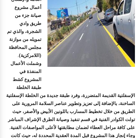
أعمال مشروع
صيانة جزء من
طريق وادي
الشجرة، والذي تم
تمويله من موازنة
مجلس المحافظة
(اللامركزية).
​وشملت الأعمال
المنفذة في
المشروع كشط
طبقة الخلطة
الإسفلتية القديمة المتضررة، وفرد طبقة جديدة من الخلطة الإسفلتية
الساخنة، بالإضافة إلى تعزيز وتطوير عناصر السلامة المرورية على
الطريق من خلال تخطيط المسارب باللونين الأبيض والأصفر، حيث
تولت الكوادر الفنية في قسم تنفيذ وصيانة الطرق الإشراف المباشر
على كافة مراحل العطاء لضمان مطابقتها لأعلى المواصفات الفنية.
​وجاء إنجاز هذا المشروع قبل المدة العقدية المحددة له، حيث كانت