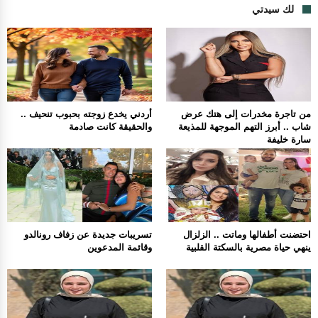
لك سيدتي
من تاجرة مخدرات إلى هتك عرض
أردني يخدع زوجته بحبوب تنحيف ..
شاب .. أبرز التهم الموجهة للمذيعة
والحقيقة كانت صادمة
سارة خليفة
احتضنت أطفالها وماتت .. الزلزال
تسريبات جديدة عن زفاف رونالدو
ينهي حياة مصرية بالسكتة القلبية
وقائمة المدعوين