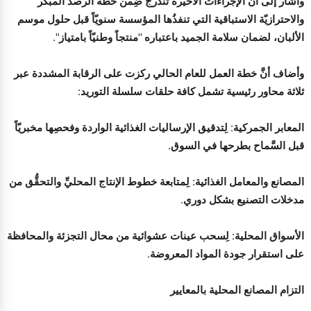
وأشار إلى أنَّ الإجراءات الأخيرة تندرج ضِمن خطة الرصد المبكر
والاحترازيّة الاستباقية التي تنفذُها المؤسسة سنويّاً قبل حلول موسم
الألبان، لضمان سلامة الجميد باعتباره "منتجاً وطنيّاً بامتياز".
وأضاف أنَّ خطة العمل للعام الحالي ركزت على الرقابة المشددة عبر
ثلاثة محاور رئيسية تشمل كافة حلقات سلسلة التوريد:
المعابر الجمركية: لِتدقيق الإرساليات الغذائية الواردة وفحصِها مخبريّاً
قبل السَّماح بطرحها في السوق.
المصانع والمعامل الغذائية: لِمتابعة خطوط الإنتاج المحليِّ والتحقُّق من
مدخلات التصنيع بشكل دوري.
الأسواق المحلية: لِسحب عينات عشوائية من محال التجزئة والمحافظة
على استقرار جودة المواد المعروضة.
التزام المصانع المحلية بالمعايير