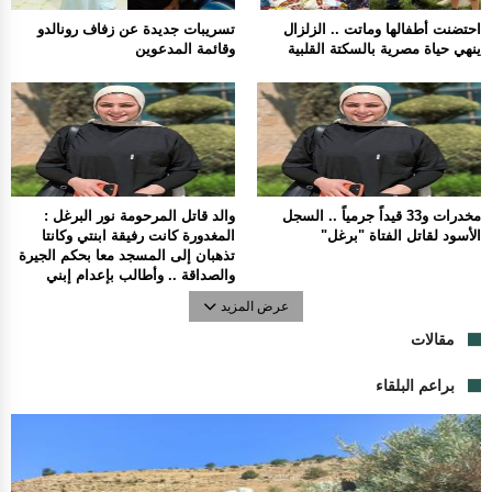
احتضنت أطفالها وماتت .. الزلزال
تسريبات جديدة عن زفاف رونالدو
ينهي حياة مصرية بالسكتة القلبية
وقائمة المدعوين
مخدرات و33 قيداً جرمياً .. السجل
والد قاتل المرحومة نور البرغل :
الأسود لقاتل الفتاة "برغل"
المغدورة كانت رفيقة ابنتي وكانتا
تذهبان إلى المسجد معا بحكم الجيرة
والصداقة .. وأطالب بإعدام إبني
عرض المزيد
مقالات
براعم البلقاء