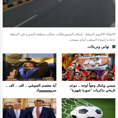
#ابلقاء #اليوم السلط - إسلام النسورطالب سكان منطقة البحيرة في السلط
بإعادة إنشاء المطب أمام مسجد...
تهاني وتريكات
ميسي ويامال وجهاً لوجه .. موعد
آية معتصم العبوشي .. الف .. الف ..
تاريخي بذكريات "صورة شهيرة"
مبرووووووووك