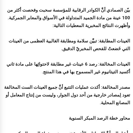
بيّن الصمادي أنَّ الكوادر الرقابية للمؤسسة سحبت وفحصت أكثر من
100 عينة من مادة الجميد المتداولة في الأسواق والمعابر الجمركية.
وأظهرت النتائج المخبرية المعطيات التالية:
العينات المطابقة: تبيَّن سلامة ومطابقة الغالبية العظمى من العينات
التي خَضعتْ للفحص المخبريّ الدقيق.
العينات المخالفة: رصد 6 عينات غير مطابقة لاحتوائِها على مادة ثاني
أكسيد التيتانيوم غير المسموح بها في هذا المنتج.
مصدر المخالفة: أكدت عمليات التتبع أنَّ جميع العينات الست المخالفة
تعود لِمصادر خارجية من أحد دول الجوار، وليست من إنتاج المعامل أو
المصانع المحلية.
محاور خطة الرصد المبكر السنوية