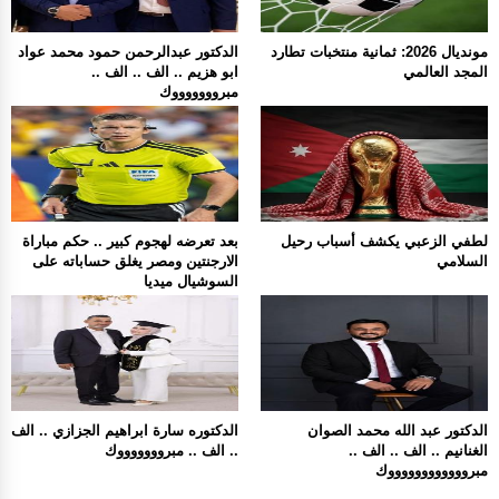
مونديال 2026: ثمانية منتخبات تطارد
الدكتور عبدالرحمن حمود محمد عواد
المجد العالمي
ابو هزيم .. الف .. الف ..
مبروووووووك
لطفي الزعبي يكشف أسباب رحيل
بعد تعرضه لهجوم كبير .. حكم مباراة
السلامي
الارجنتين ومصر يغلق حساباته على
السوشيال ميديا
الدكتور عبد الله محمد الصوان
الدكتوره سارة ابراهيم الجزازي .. الف
الغنانيم .. الف .. الف ..
.. الف .. مبروووووووك
مبرووووووووووووك