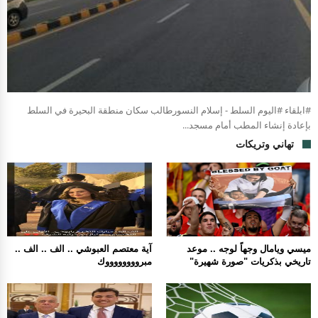
#ابلقاء #اليوم السلط - إسلام النسورطالب سكان منطقة البحيرة في السلط
بإعادة إنشاء المطب أمام مسجد...
تهاني وتريكات
ميسي ويامال وجهاً لوجه .. موعد
آية معتصم العبوشي .. الف .. الف ..
تاريخي بذكريات "صورة شهيرة"
مبرووووووووك