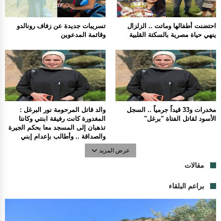
احتضنت أطفالها وماتت .. الزلزال
تسريبات جديدة عن زفاف رونالدو
ينهي حياة مصرية بالسكتة القلبية
وقائمة المدعوين
مخدرات و33 قيداً جرمياً .. السجل
والد قاتل المرحومة نور البرغل :
الأسود لقاتل الفتاة "برغل"
المغدورة كانت رفيقة ابنتي وكانتا
تذهبان إلى المسجد معا بحكم الجيرة
والصداقة .. وأطالب بإعدام إبني
عرض المزيد
مقالات
براعم البلقاء