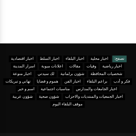
تصفح:
اخبار محلية
اخبار البلقاء
اخبار السلط
اخبار اقتصادية
اخبار رياضية
وفيات
مقالات
اعلانات مبوبة
اسرار المدينة
شخصيات المحافظة
شؤون برلمانية
لك سيدتي
اخبار منوعة
فكر و أدب
براعم البلقاء
اخبار الفن
هموم و قضايا
تهاني و تبريكات
اخبار الجامعات والمدارس
مناسبات اجتماعية
اسم و خبر
اخبار الجمعيات والمنتديات والاحزاب
شؤون صحية
شؤون عربية
موقف البلقاء اليوم