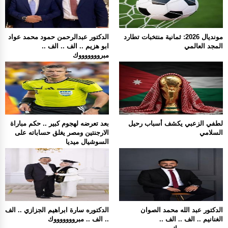
مونديال 2026: ثمانية منتخبات تطارد
الدكتور عبدالرحمن حمود محمد عواد
المجد العالمي
ابو هزيم .. الف .. الف ..
مبروووووووك
لطفي الزعبي يكشف أسباب رحيل
بعد تعرضه لهجوم كبير .. حكم مباراة
السلامي
الارجنتين ومصر يغلق حساباته على
السوشيال ميديا
الدكتور عبد الله محمد الصوان
الدكتوره سارة ابراهيم الجزازي .. الف
الغنانيم .. الف .. الف ..
.. الف .. مبروووووووك