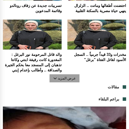
احتضنت أطفالها وماتت .. الزلزال
تسريبات جديدة عن زفاف رونالدو
ينهي حياة مصرية بالسكتة القلبية
وقائمة المدعوين
مخدرات و33 قيداً جرمياً .. السجل
والد قاتل المرحومة نور البرغل :
الأسود لقاتل الفتاة "برغل"
المغدورة كانت رفيقة ابنتي وكانتا
تذهبان إلى المسجد معا بحكم الجيرة
والصداقة .. وأطالب بإعدام إبني
عرض المزيد
مقالات
براعم البلقاء