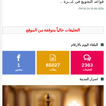
قواعد التجويع في غـ.ـزة ..
16-06-2026 05:14 PM
التعليقات حالياً متوقفة من الموقع
البلقاء اليوم بالارقام
1
65027
2363
التعليقات
مقالات
معجبين
اسرار المدينة