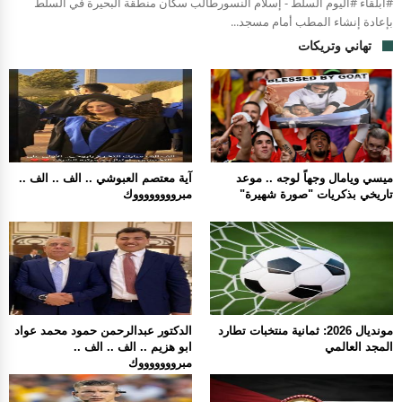
#ابلقاء #اليوم السلط - إسلام النسورطالب سكان منطقة البحيرة في السلط
بإعادة إنشاء المطب أمام مسجد...
تهاني وتريكات
ميسي ويامال وجهاً لوجه .. موعد
آية معتصم العبوشي .. الف .. الف ..
تاريخي بذكريات "صورة شهيرة"
مبرووووووووك
مونديال 2026: ثمانية منتخبات تطارد
الدكتور عبدالرحمن حمود محمد عواد
المجد العالمي
ابو هزيم .. الف .. الف ..
مبروووووووك