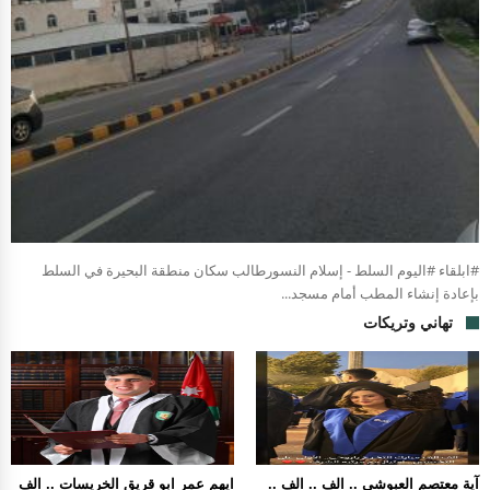
#ابلقاء #اليوم السلط - إسلام النسورطالب سكان منطقة البحيرة في السلط
بإعادة إنشاء المطب أمام مسجد...
تهاني وتريكات
آية معتصم العبوشي .. الف .. الف ..
ايهم عمر ابو قريق الخريسات .. الف