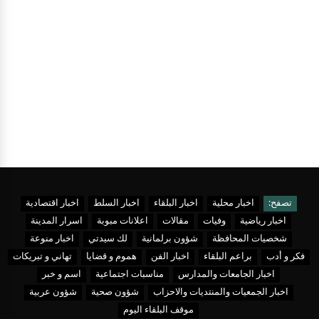
تصفح:
اخبار محلية
اخبار البلقاء
اخبار السلط
اخبار اقتصادية
اخبار رياضية
وفيات
مقالات
اعلانات مبوبة
اسرار المدينة
شخصيات المحافظة
شؤون برلمانية
لك سيدتي
اخبار منوعة
فكر و أدب
براعم البلقاء
اخبار الفن
هموم و قضايا
تهاني و تبريكات
اخبار الجامعات والمدارس
مناسبات اجتماعية
اسم و خبر
اخبار الجمعيات والمنتديات والاحزاب
شؤون صحية
شؤون عربية
موقف البلقاء اليوم