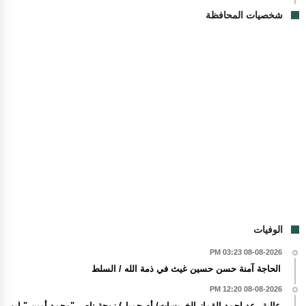
شخصيات المحافظة
الوفيات
08-08-2026 03:23 PM
الحاجة آمنة حسن حسين غيث في ذمة الله / السلط
08-08-2026 12:20 PM
عالية رعد احمد القماز الخريسات/ أم جميل) زوجة ناصر "محمد أمين " ابو