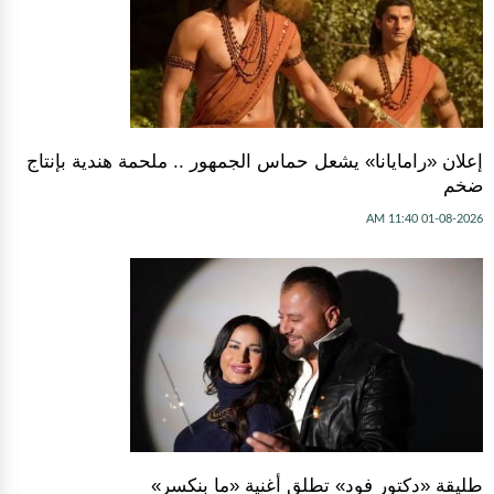
إعلان «رامايانا» يشعل حماس الجمهور .. ملحمة هندية بإنتاج
ضخم
01-08-2026 11:40 AM
طليقة «دكتور فود» تطلق أغنية «ما بنكسر»