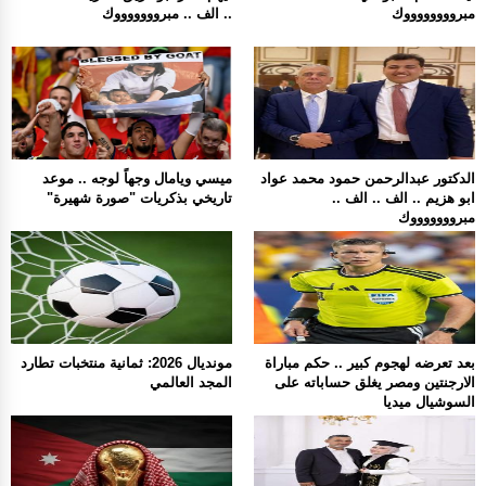
مبرووووووووك
.. الف .. مبروووووووك
الدكتور عبدالرحمن حمود محمد عواد
ميسي ويامال وجهاً لوجه .. موعد
ابو هزيم .. الف .. الف ..
تاريخي بذكريات "صورة شهيرة"
مبروووووووك
بعد تعرضه لهجوم كبير .. حكم مباراة
مونديال 2026: ثمانية منتخبات تطارد
الارجنتين ومصر يغلق حساباته على
المجد العالمي
السوشيال ميديا