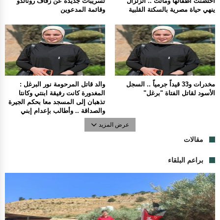
احتضنت أطفالها وماتت .. الزلزال
تسريبات جديدة عن زفاف رونالدو
ينهي حياة مصرية بالسكتة القلبية
وقائمة المدعوين
مخدرات و33 قيداً جرمياً .. السجل
والد قاتل المرحومة نور البرغل :
الأسود لقاتل الفتاة "برغل"
المغدورة كانت رفيقة ابنتي وكانتا
تذهبان إلى المسجد معا بحكم الجيرة
والصداقة .. وأطالب بإعدام إبني
عرض المزيد
مقالات
براعم البلقاء