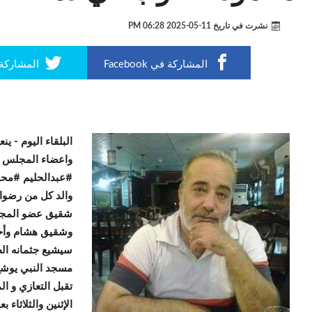
نشرت في تاريخ
11-05-2025 06:28 PM
المشاركة في Facebook
المشاركة في r
البلقاء اليوم -
ينع
واعضاء المجلس ا
#عبدالحليم #محم
والد كل من رضوا
شقيق عضو المجل
وشقيق هشام وأح
مسجد النبي يوشع 
تقبل التعازي و ا
الإثنين والثلاثاء 