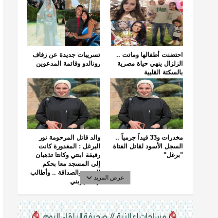
احتضنت أطفالها وماتت ..
تسريبات جديدة عن زفاف
الزلزال ينهي حياة مصرية
رونالدو وقائمة المدعوين
بالسكتة القلبية
مخدرات و33 قيداً جرمياً ..
والد قاتل المرحومة نور
السجل الأسود لقاتل الفتاة
البرغل : المغدورة كانت
"برغل"
رفيقة ابنتي وكانتا تذهبان
إلى المسجد معا بحكم
الجيرة والصداقة .. وأطالب
عرض المزيد
بإعدام إبني