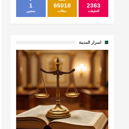
1
65018
2363
التعليقات
مقالات
معجبين
اسرار المدينة