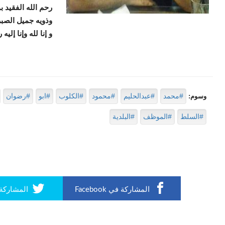
رحم الله الفقيد ب
وذويه جميل الصبر
و إنا لله وإنا إليه
#محمد
#عبدالحليم
#محمود
#الكلوب
#ابو
#رضوان
وسوم:
#السلط
#الموظف
#البلدية
المشاركة في Facebook
المشاركة في r