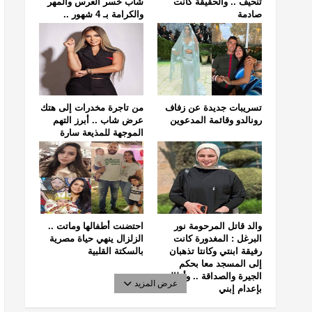
تنحيف .. والحقيقة كانت
شاب خسر العرس والمهر
صادمة
والكرامة بـ 4 شهور ..
تسريبات جديدة عن زفاف
من تاجرة مخدرات إلى هتك
رونالدو وقائمة المدعوين
عرض شاب .. أبرز التهم
الموجهة للمذيعة سارة
خليفة
والد قاتل المرحومة نور
احتضنت أطفالها وماتت ..
البرغل : المغدورة كانت
الزلزال ينهي حياة مصرية
رفيقة ابنتي وكانتا تذهبان
بالسكتة القلبية
إلى المسجد معا بحكم
الجيرة والصداقة .. وأطالب
عرض المزيد
بإعدام إبني