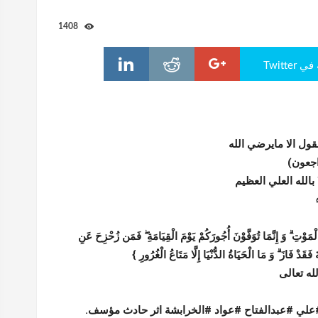
1408
Twitte
نقول الا مايرضي الله
راجعون)
 بالله العلي العظيم
ْمَوْتِ ۗ وَ إِنَّمَا تُوَفَّوْنَ أُجُورَكُمْ يَوْمَ الْقِيَامَةِ ۖ فَمَن زُحْزِحَ عَنِ
َ فَقَدْ فَازَ ۗ وَ مَا الْحَيَاةُ الدُّنْيَا إِلَّا مَتَاعُ الْغُرُورِ }
له تعالى
لي #عبدالفتاح #عواد #الخرابشة اثر حادث مؤسف.