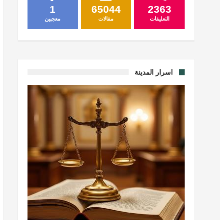
1
65044
2363
التعليقات
مقالات
معجبين
اسرار المدينة