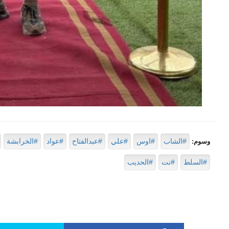
#الشاب
#اوس
#علي
#عبدالفتاح
#عواد
#الخرابشة
وسوم:
#السلط
#نت
#الحديب