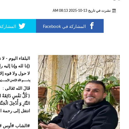
نشرت في تاريخ
13-10-2025 08:13 AM
المشاركة في Facebook
المشاركة في r
البلقاء اليوم -
لا 
(إنا لله وإنا إليه 
لا حول ولا قوه إلا
﷽
قَالَ الله تَعَالی :
{ كُلُّ نَفْسٍ ذَائِقَةُ ال
النَّارِ وَ أُدْخِلَ الْجَنَّة
انتقل إلى رحمة ال
#الشاب #أوس #ع