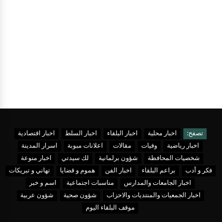
تصفح:
اخبار محلية
اخبار البلقاء
اخبار السلط
اخبار اقتصادية
اخبار رياضية
وفيات
مقالات
اعلانات مبوبة
اسرار المدينة
شخصيات المحافظة
شؤون برلمانية
لك سيدتي
اخبار منوعة
فكر و أدب
براعم البلقاء
اخبار الفن
هموم و قضايا
تهاني و تبريكات
اخبار الجامعات والمدارس
مناسبات اجتماعية
اسم و خبر
اخبار الجمعيات والمنتديات والاحزاب
شؤون صحية
شؤون عربية
موقف البلقاء اليوم