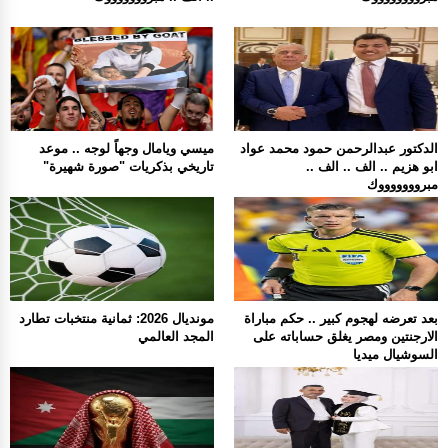
الدكتور عبدالرحمن حمود محمد عواد
ميسي ويامال وجهاً لوجه .. موعد
ابو هزيم .. الف .. الف ..
تاريخي بذكريات "صورة شهيرة"
مبروووووووك
بعد تعرضه لهجوم كبير .. حكم مباراة
مونديال 2026: ثمانية منتخبات تطارد
الارجنتين ومصر يغلق حساباته على
المجد العالمي
السوشيال ميديا