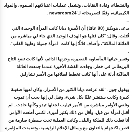
والنشطاء، وقادة النقابات، وتشمل عمليات اغتيالاتهم السموم، والمواد
الكيميائية، وفقًا لتصريحاته لـ"newsroom24".
...
يدعى هوبكنز (80 عامًا) أن الأميرة ديانا كانت المرأة الوحيدة التي
قُتلت، وقال: "كان قتلها هو الهدف الوحيد الذي جاء لي مباشرة من
العائلة المالكة"، وأضاف قائلًا إنها كانت "امرأة جميلة وطيبة القلب".
.
وفسر حياتها المأساوية القصيرة، وحزنها الدائم، لأنها كانت تضع التاج
البريطاني في خطر، وجاءت القشة الأخيرة عندما جمعت العائلة
المالكة أدلة على أنها كانت تخطط لطلاقها من الأمير تشارليز.
.
ويقول جون: "لقد عرفت ديانا الكثير من الأسرار، وكان لديها ضغينة
كبيرة وكانت ستنشر علنًا بكل شيء، وقيل لي إنها يجب أن تموت
وتلقي الأوامر مباشرة من الأمير فيليب لجعلها تبدو وكأنها حادث.. لم
أقتل امرأة من قبل، وأقل من ذلك بكثير أميرة، لكنني أطعت الأوامر..
أنا فعلت ذلك للملكة والبلد.. وكانت العملية تحت سيطرة صارمة من
قصر باكنجهام بالتعاون مع وسائل الإعلام الرئيسية، وتضمنت المؤامرة