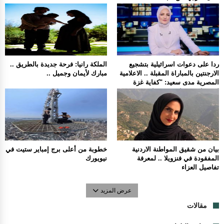
ردا على دعوات اسرائيلية بتشجيع
الملكة رانيا: فرحة جديدة بالطريق ..
الارجنتين بالمباراة المقبلة .. الاعلامية
مبارك لأيمان وجميل ..
المصرية مدى سعيد: "كفاية غزة
لوحدها تشجعنا مش محتاجين حد
تاني".
بيان من شقيق المواطنة الاردنية
خطوبة من أعلى برج إمباير ستيت في
المفقودة في فنزويلا .. لمعرفة
نيويورك
تفاصيل العزاء
عرض المزيد
مقالات