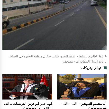
#ابلقاء #اليوم السلط - إسلام النسورطالب سكان منطقة البحيرة في السلط
بإعادة إنشاء المطب أمام مسجد...
تهاني وتريكات
آية معتصم العبوشي .. الف .. الف ..
ايهم عمر ابو قريق الخريسات .. الف
مبرووووووووك
.. الف .. مبروووووووك