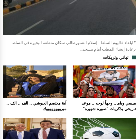
#ابلقاء #اليوم السلط - إسلام النسورطالب سكان منطقة البحيرة في السلط
بإعادة إنشاء المطب أمام مسجد...
تهاني وتريكات
ميسي ويامال وجهاً لوجه .. موعد
آية معتصم العبوشي .. الف .. الف ..
تاريخي بذكريات "صورة شهيرة"
مبرووووووووك