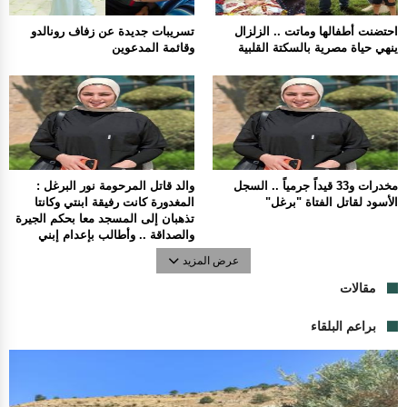
احتضنت أطفالها وماتت .. الزلزال
تسريبات جديدة عن زفاف رونالدو
ينهي حياة مصرية بالسكتة القلبية
وقائمة المدعوين
مخدرات و33 قيداً جرمياً .. السجل
والد قاتل المرحومة نور البرغل :
الأسود لقاتل الفتاة "برغل"
المغدورة كانت رفيقة ابنتي وكانتا
تذهبان إلى المسجد معا بحكم الجيرة
والصداقة .. وأطالب بإعدام إبني
عرض المزيد
مقالات
براعم البلقاء