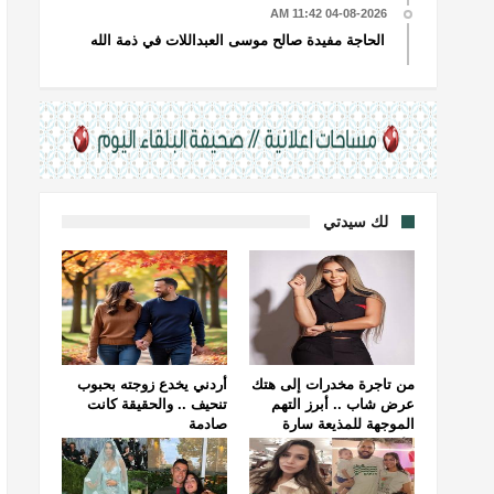
04-08-2026 11:42 AM
الحاجة مفيدة صالح موسى العبداللات في ذمة الله
لك سيدتي
من تاجرة مخدرات إلى هتك
أردني يخدع زوجته بحبوب
عرض شاب .. أبرز التهم
تنحيف .. والحقيقة كانت
الموجهة للمذيعة سارة
صادمة
خليفة