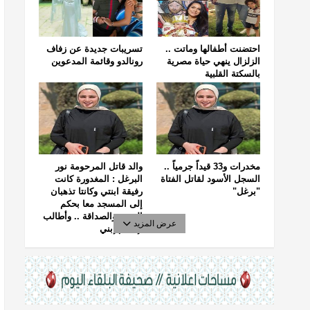
احتضنت أطفالها وماتت ..
تسريبات جديدة عن زفاف
الزلزال ينهي حياة مصرية
رونالدو وقائمة المدعوين
بالسكتة القلبية
مخدرات و33 قيداً جرمياً ..
والد قاتل المرحومة نور
السجل الأسود لقاتل الفتاة
البرغل : المغدورة كانت
"برغل"
رفيقة ابنتي وكانتا تذهبان
إلى المسجد معا بحكم
الجيرة والصداقة .. وأطالب
عرض المزيد
بإعدام إبني