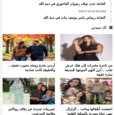
الحاجة عدن نواف رضوان الفاعوري في ذمة الله
03-08-2026 07:18 AM
الشابة ريماس ياسر يوسف بنات في ذمة الله
لك سيدتي
من تاجرة مخدرات إلى هتك عرض
أردني يخدع زوجته بحبوب تنحيف ..
شاب .. أبرز التهم الموجهة للمذيعة
والحقيقة كانت صادمة
سارة خليفة
احتضنت أطفالها وماتت .. الزلزال
تسريبات جديدة عن زفاف رونالدو
ينهي حياة مصرية بالسكتة القلبية
وقائمة المدعوين