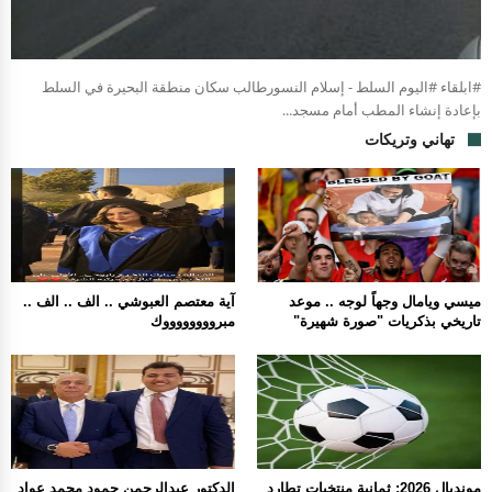
#ابلقاء #اليوم السلط - إسلام النسورطالب سكان منطقة البحيرة في السلط
بإعادة إنشاء المطب أمام مسجد...
تهاني وتريكات
ميسي ويامال وجهاً لوجه .. موعد
آية معتصم العبوشي .. الف .. الف ..
تاريخي بذكريات "صورة شهيرة"
مبرووووووووك
مونديال 2026: ثمانية منتخبات تطارد
الدكتور عبدالرحمن حمود محمد عواد