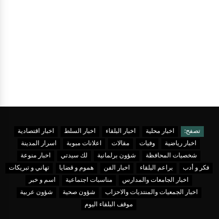
تصفح:
اخبار محلية
اخبار البلقاء
اخبار السلط
اخبار اقتصادية
اخبار رياضية
وفيات
مقالات
اعلانات مبوبة
اسرار المدينة
شخصيات المحافظة
شؤون برلمانية
لك سيدتي
اخبار منوعة
فكر و أدب
براعم البلقاء
اخبار الفن
هموم و قضايا
تهاني و تبريكات
اخبار الجامعات والمدارس
مناسبات اجتماعية
اسم و خبر
اخبار الجمعيات والمنتديات والاحزاب
شؤون صحية
شؤون عربية
موقف البلقاء اليوم