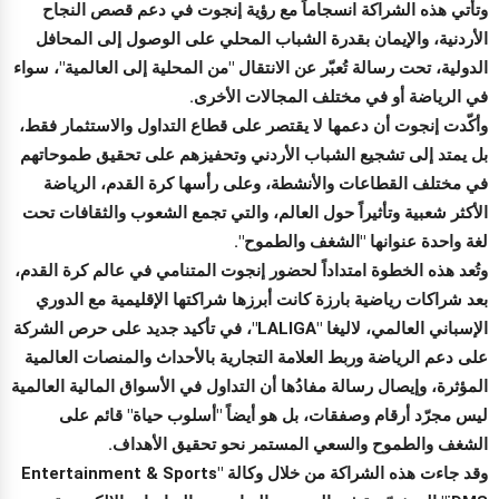
وتأتي هذه الشراكة انسجاماً مع رؤية إنجوت في دعم قصص النجاح
الأردنية، والإيمان بقدرة الشباب المحلي على الوصول إلى المحافل
الدولية، تحت رسالة تُعبّر عن الانتقال "من المحلية إلى العالمية"، سواء
في الرياضة أو في مختلف المجالات الأخرى.
وأكّدت إنجوت أن دعمها لا يقتصر على قطاع التداول والاستثمار فقط،
بل يمتد إلى تشجيع الشباب الأردني وتحفيزهم على تحقيق طموحاتهم
في مختلف القطاعات والأنشطة، وعلى رأسها كرة القدم، الرياضة
الأكثر شعبية وتأثيراً حول العالم، والتي تجمع الشعوب والثقافات تحت
لغة واحدة عنوانها "الشغف والطموح".
وتُعد هذه الخطوة امتداداً لحضور إنجوت المتنامي في عالم كرة القدم،
بعد شراكات رياضية بارزة كانت أبرزها شراكتها الإقليمية مع الدوري
الإسباني العالمي، لاليغا "LALIGA"، في تأكيد جديد على حرص الشركة
على دعم الرياضة وربط العلامة التجارية بالأحداث والمنصات العالمية
المؤثرة، وإيصال رسالة مفادُها أن التداول في الأسواق المالية العالمية
ليس مجرّد أرقام وصفقات، بل هو أيضاً "أسلوب حياة" قائم على
الشغف والطموح والسعي المستمر نحو تحقيق الأهداف.
وقد جاءت هذه الشراكة من خلال وكالة "Entertainment & Sports