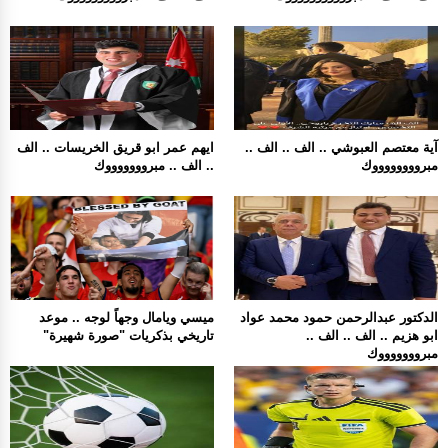
آية معتصم العبوشي .. الف .. الف ..
ايهم عمر ابو قريق الخريسات .. الف
مبرووووووووك
.. الف .. مبروووووووك
الدكتور عبدالرحمن حمود محمد عواد
ميسي ويامال وجهاً لوجه .. موعد
ابو هزيم .. الف .. الف ..
تاريخي بذكريات "صورة شهيرة"
مبروووووووك