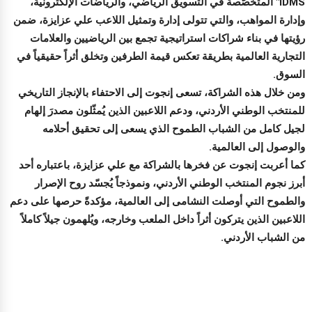
iDMS" المتخصّصة في التسويق الرياضي، والرياضات الإلكترونية،
وإدارة المواهب، والتي تتولى إدارة وتمثيل اللاعب علي عزايزة، ضمن
رؤيتها في بناء شراكات استراتيجية تجمع بين الرياضيين والعلامات
التجارية العالمية بطريقة تعكس قيمة الطرفين وتخلق أثراً حقيقياً في
السوق.
ومن خلال هذه الشراكة، تسعى إنجوت إلى الاحتفاء بالإنجاز التاريخي
للمنتخب الوطني الأردني، ودعم اللاعبين الذين يُمثّلون مصدرَ إلهام
لجيل كامل من الشباب الطموح الذي يسعى إلى تحقيق أحلامه
والوصول إلى العالمية.
كما أعربت إنجوت عن فخرها بالشراكة مع علي عزايزة، باعتباره أحد
أبرز نجوم المنتخب الوطني الأردني، ونموذجاً يُجسّد روح الإصرار
والطموح التي أوصلت النشامى إلى العالمية، مؤكدةً حرصها على دعم
اللاعبين الذين يتركون أثراً داخل الملعب وخارجه، ويُلهمون جيلاً كاملاً
من الشباب الأردني.