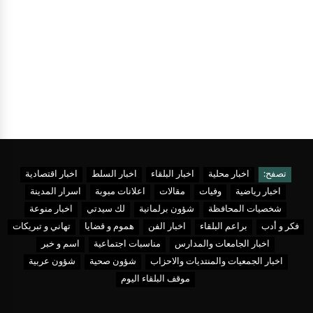
تصفح:
اخبار محلية
اخبار البلقاء
اخبار السلط
اخبار اقتصادية
اخبار رياضية
وفيات
مقالات
اعلانات مبوبة
اسرار المدينة
شخصيات المحافظة
شؤون برلمانية
لك سيدتي
اخبار منوعة
فكر و أدب
براعم البلقاء
اخبار الفن
هموم و قضايا
تهاني و تبريكات
اخبار الجامعات والمدارس
مناسبات اجتماعية
اسم و خبر
اخبار الجمعيات والمنتديات والاحزاب
شؤون صحية
شؤون عربية
موقف البلقاء اليوم