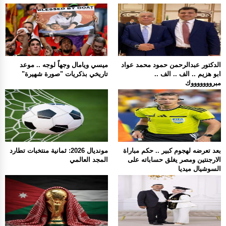
الدكتور عبدالرحمن حمود محمد عواد
ميسي ويامال وجهاً لوجه .. موعد
ابو هزيم .. الف .. الف ..
تاريخي بذكريات "صورة شهيرة"
مبروووووووك
بعد تعرضه لهجوم كبير .. حكم مباراة
مونديال 2026: ثمانية منتخبات تطارد
الارجنتين ومصر يغلق حساباته على
المجد العالمي
السوشيال ميديا