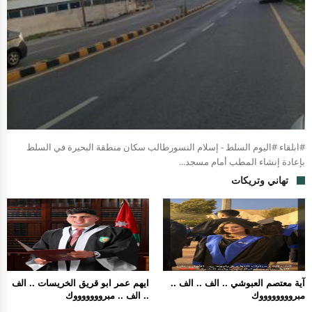
#ابلقاء #اليوم السلط - إسلام النسورطالب سكان منطقة البحيرة في السلط
بإعادة إنشاء المطب أمام مسجد...
تهاني وتريكات
آية معتصم العبوشي .. الف .. الف ..
ايهم عمر ابو قريق الخريسات .. الف
مبرووووووووك
.. الف .. مبروووووووك