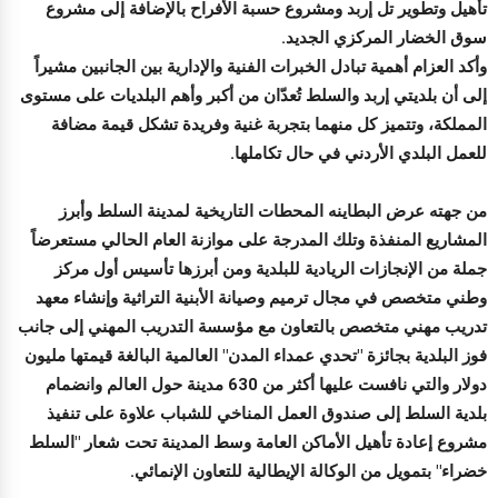
تأهيل وتطوير تل إربد ومشروع حسبة الأفراح بالإضافة إلى مشروع
سوق الخضار المركزي الجديد.
وأكد العزام أهمية تبادل الخبرات الفنية والإدارية بين الجانبين مشيراً
إلى أن بلديتي إربد والسلط تُعدّان من أكبر وأهم البلديات على مستوى
المملكة، وتتميز كل منهما بتجربة غنية وفريدة تشكل قيمة مضافة
للعمل البلدي الأردني في حال تكاملها.
من جهته عرض البطاينه المحطات التاريخية لمدينة السلط وأبرز
المشاريع المنفذة وتلك المدرجة على موازنة العام الحالي مستعرضاً
جملة من الإنجازات الريادية للبلدية ومن أبرزها تأسيس أول مركز
وطني متخصص في مجال ترميم وصيانة الأبنية التراثية وإنشاء معهد
تدريب مهني متخصص بالتعاون مع مؤسسة التدريب المهني إلى جانب
فوز البلدية بجائزة "تحدي عمداء المدن" العالمية البالغة قيمتها مليون
دولار والتي نافست عليها أكثر من 630 مدينة حول العالم وانضمام
بلدية السلط إلى صندوق العمل المناخي للشباب علاوة على تنفيذ
مشروع إعادة تأهيل الأماكن العامة وسط المدينة تحت شعار "السلط
خضراء" بتمويل من الوكالة الإيطالية للتعاون الإنمائي.