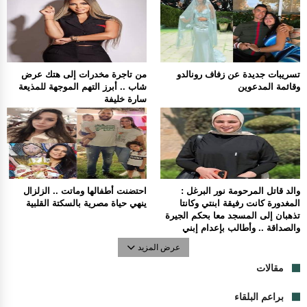
تسريبات جديدة عن زفاف رونالدو
من تاجرة مخدرات إلى هتك عرض
وقائمة المدعوين
شاب .. أبرز التهم الموجهة للمذيعة
سارة خليفة
والد قاتل المرحومة نور البرغل :
احتضنت أطفالها وماتت .. الزلزال
المغدورة كانت رفيقة ابنتي وكانتا
ينهي حياة مصرية بالسكتة القلبية
تذهبان إلى المسجد معا بحكم الجيرة
والصداقة .. وأطالب بإعدام إبني
عرض المزيد
مقالات
براعم البلقاء