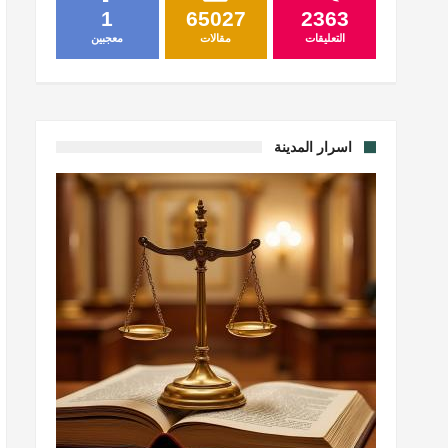
1
65027
2363
التعليقات
مقالات
معجبين
اسرار المدينة