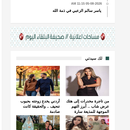
05-08-2026 11:15 AM
ياسر سالم الزعبي في ذمة الله
لك سيدتي
من تاجرة مخدرات إلى هتك
أردني يخدع زوجته بحبوب
عرض شاب .. أبرز التهم
تنحيف .. والحقيقة كانت
الموجهة للمذيعة سارة
صادمة
خليفة