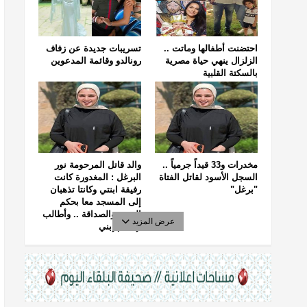
احتضنت أطفالها وماتت ..
تسريبات جديدة عن زفاف
الزلزال ينهي حياة مصرية
رونالدو وقائمة المدعوين
بالسكتة القلبية
مخدرات و33 قيداً جرمياً ..
والد قاتل المرحومة نور
السجل الأسود لقاتل الفتاة
البرغل : المغدورة كانت
"برغل"
رفيقة ابنتي وكانتا تذهبان
إلى المسجد معا بحكم
الجيرة والصداقة .. وأطالب
عرض المزيد
بإعدام إبني