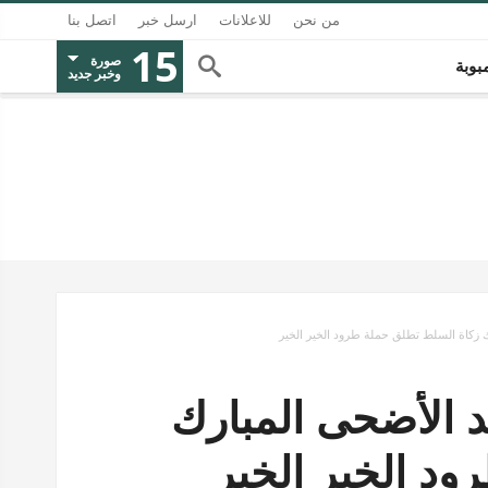
من نحن
للاعلانات
ارسل خبر
اتصل بنا
15
صورة
بوبة
وخبر جديد
ك زكاة السلط تطلق حملة طرود الخير الخير
د الأضحى المبارك
د الخير الخير