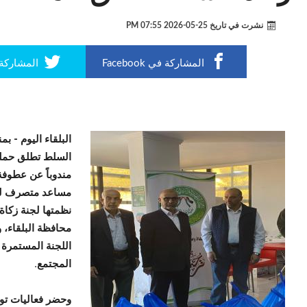
نشرت في تاريخ
25-05-2026 07:55 PM
المشاركة في Facebook
المشاركة في r
البلقاء اليوم -
بمن
السلط تطلق حملة طر
مندوباً عن عطوفة
مساعد متصرف لواء
نظمتها لجنة زكاة
محافظة البلقاء، 
اللجنة المستمرة 
المجتمع.
وحضر فعاليات توز