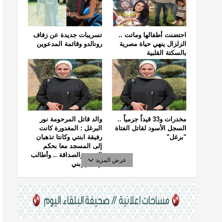
احتضنت أطفالها وماتت ..
تسريبات جديدة عن زفاف
الزلزال ينهي حياة مصرية
رونالدو وقائمة المدعوين
بالسكتة القلبية
مخدرات و33 قيداً جرمياً ..
والد قاتل المرحومة نور
السجل الأسود لقاتل الفتاة
البرغل : المغدورة كانت
"برغل"
رفيقة ابنتي وكانتا تذهبان
إلى المسجد معا بحكم
الجيرة والصداقة .. وأطالب
عرض المزيد
بإعدام إبني