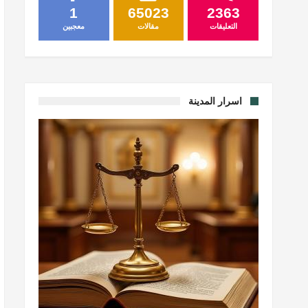
1
65023
2363
التعليقات
مقالات
معجبين
اسرار المدينة