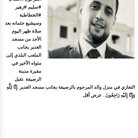
#سليم #زهير
#الخطاطبة
وسيشيع جثمانه بعد
صلاة ظهر اليوم
الأحد من مسجد
الغدير بجانب
الملعب البلدي إلى
مثواه الأخير في
مقبرة مدينة
الرصيفة .تقبل
التعازي في منزل والد المرحوم بالرصيفة بجانب مسجد الغدير. إِنَّا لِلَّهِ
وَإِنَّا إِلَيْهِ رَاجِعُونَ . عرض أقل