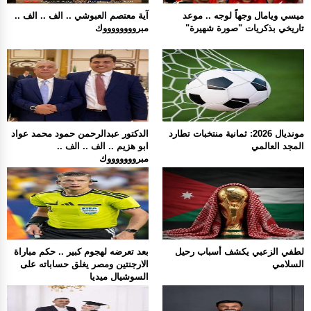
ميسي ويامال وجهاً لوجه .. موعد
آية معتصم العبوشي .. الف .. الف ..
تاريخي بذكريات "صورة شهيرة"
مبرووووووووك
مونديال 2026: ثمانية منتخبات تطارد
الدكتور عبدالرحمن حمود محمد عواد
المجد العالمي
ابو هزيم .. الف .. الف ..
مبروووووووك
لطفي الزعبي يكشف أسباب رحيل
بعد تعرضه لهجوم كبير .. حكم مباراة
السلامي
الارجنتين ومصر يغلق حساباته على
السوشيال ميديا