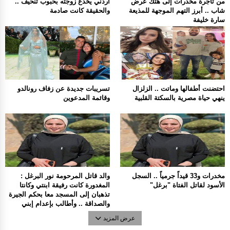
من تاجرة مخدرات إلى هتك عرض
أردني يخدع زوجته بحبوب تنحيف ..
شاب .. أبرز التهم الموجهة للمذيعة
والحقيقة كانت صادمة
سارة خليفة
احتضنت أطفالها وماتت .. الزلزال
تسريبات جديدة عن زفاف رونالدو
ينهي حياة مصرية بالسكتة القلبية
وقائمة المدعوين
مخدرات و33 قيداً جرمياً .. السجل
والد قاتل المرحومة نور البرغل :
الأسود لقاتل الفتاة "برغل"
المغدورة كانت رفيقة ابنتي وكانتا
تذهبان إلى المسجد معا بحكم الجيرة
والصداقة .. وأطالب بإعدام إبني
عرض المزيد