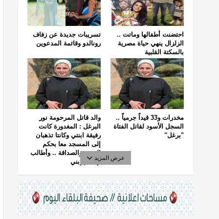
احتضنت أطفالها وماتت ..
تسريبات جديدة عن زفاف
الزلزال ينهي حياة مصرية
رونالدو وقائمة المدعوين
بالسكتة القلبية
مخدرات و33 قيداً جرمياً ..
والد قاتل المرحومة نور
السجل الأسود لقاتل الفتاة
البرغل : المغدورة كانت
"برغل"
رفيقة ابنتي وكانتا تذهبان
إلى المسجد معا بحكم
الجيرة والصداقة .. وأطالب
عرض المزيد
بإعدام إبني