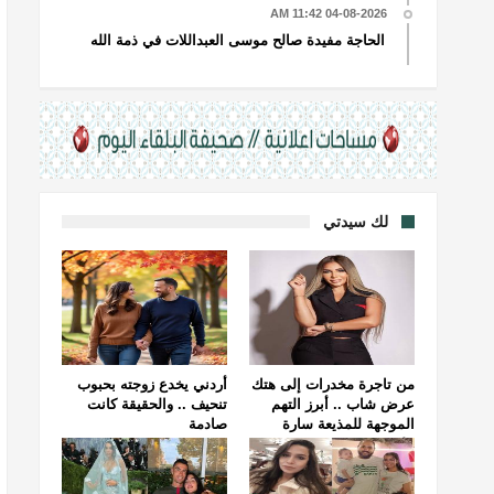
04-08-2026 11:42 AM
الحاجة مفيدة صالح موسى العبداللات في ذمة الله
لك سيدتي
من تاجرة مخدرات إلى هتك
أردني يخدع زوجته بحبوب
عرض شاب .. أبرز التهم
تنحيف .. والحقيقة كانت
الموجهة للمذيعة سارة
صادمة
خليفة