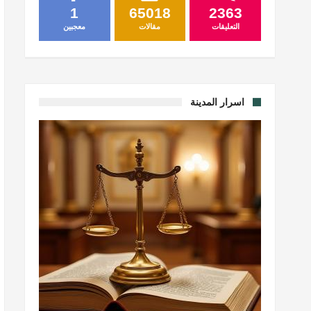
1
65018
2363
التعليقات
مقالات
معجبين
اسرار المدينة