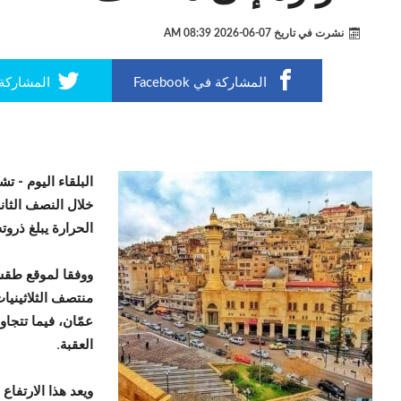
نشرت في تاريخ
07-06-2026 08:39 AM
المشاركة في Facebook
المشاركة في r
البلقاء اليوم -
تشي
خلال النصف الثان
الحرارة يبلغ ذروت
ووفقا لموقع طقس
منتصف الثلاثينيات
عمّان، فيما تتجاو
العقبة.
ويعد هذا الارتفاع