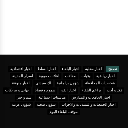
تصفح:
اخبار محلية
اخبار البلقاء
اخبار السلط
اخبار اقتصادية
اخبار رياضية
وفيات
مقالات
اعلانات مبوبة
اسرار المدينة
شخصيات المحافظة
شؤون برلمانية
لك سيدتي
اخبار منوعة
فكر و أدب
براعم البلقاء
اخبار الفن
هموم و قضايا
تهاني و تبريكات
اخبار الجامعات والمدارس
مناسبات اجتماعية
اسم و خبر
اخبار الجمعيات والمنتديات والاحزاب
شؤون صحية
شؤون عربية
موقف البلقاء اليوم