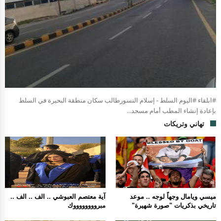
#ابلقاء #اليوم السلط - إسلام النسورطالب سكان منطقة البحيرة في السلط
بإعادة إنشاء المطب أمام مسجد...
تهاني وتريكات
ميسي ويامال وجهاً لوجه .. موعد
آية معتصم العبوشي .. الف .. الف ..
تاريخي بذكريات "صورة شهيرة"
مبرووووووووك