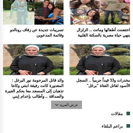
احتضنت أطفالها وماتت .. الزلزال
تسريبات جديدة عن زفاف رونالدو
ينهي حياة مصرية بالسكتة القلبية
وقائمة المدعوين
مخدرات و33 قيداً جرمياً .. السجل
والد قاتل المرحومة نور البرغل :
الأسود لقاتل الفتاة "برغل"
المغدورة كانت رفيقة ابنتي وكانتا
تذهبان إلى المسجد معا بحكم الجيرة
والصداقة .. وأطالب بإعدام إبني
عرض المزيد
مقالات
براعم البلقاء