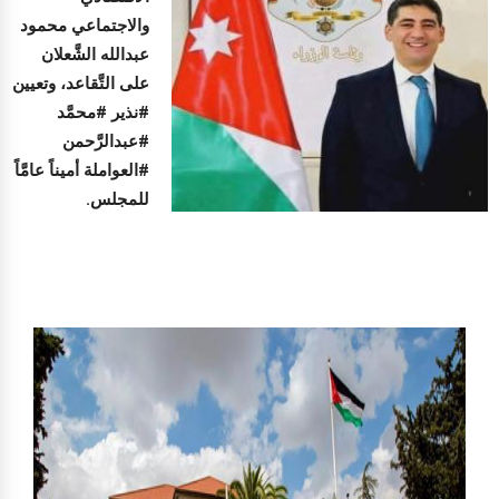
والاجتماعي محمود
عبدالله الشَّعلان
على التَّقاعد، وتعيين
#نذير #محمَّد
#عبدالرَّحمن
#العواملة أميناً عامَّاً
للمجلس.