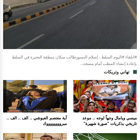
#ابلقاء #اليوم السلط - إسلام النسورطالب سكان منطقة البحيرة في السلط
بإعادة إنشاء المطب أمام مسجد...
تهاني وتريكات
ميسي ويامال وجهاً لوجه .. موعد
آية معتصم العبوشي .. الف .. الف ..
تاريخي بذكريات "صورة شهيرة"
مبرووووووووك