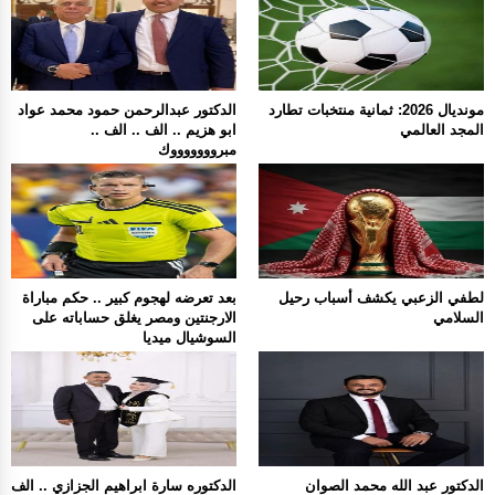
مونديال 2026: ثمانية منتخبات تطارد
الدكتور عبدالرحمن حمود محمد عواد
المجد العالمي
ابو هزيم .. الف .. الف ..
مبروووووووك
لطفي الزعبي يكشف أسباب رحيل
بعد تعرضه لهجوم كبير .. حكم مباراة
السلامي
الارجنتين ومصر يغلق حساباته على
السوشيال ميديا
الدكتور عبد الله محمد الصوان
الدكتوره سارة ابراهيم الجزازي .. الف