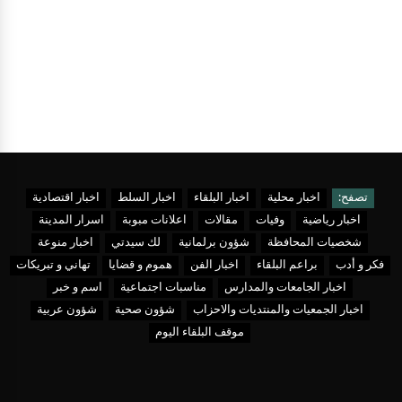
تصفح:
اخبار محلية
اخبار البلقاء
اخبار السلط
اخبار اقتصادية
اخبار رياضية
وفيات
مقالات
اعلانات مبوبة
اسرار المدينة
شخصيات المحافظة
شؤون برلمانية
لك سيدتي
اخبار منوعة
فكر و أدب
براعم البلقاء
اخبار الفن
هموم و قضايا
تهاني و تبريكات
اخبار الجامعات والمدارس
مناسبات اجتماعية
اسم و خبر
اخبار الجمعيات والمنتديات والاحزاب
شؤون صحية
شؤون عربية
موقف البلقاء اليوم