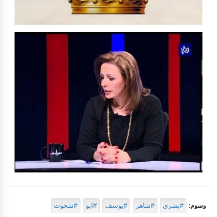
#بشرى
#شاهر
#يوسف
#ابو
#شحوت
وسوم: