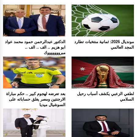
مونديال 2026: ثمانية منتخبات تطارد
الدكتور عبدالرحمن حمود محمد عواد
المجد العالمي
ابو هزيم .. الف .. الف ..
مبروووووووك
لطفي الزعبي يكشف أسباب رحيل
بعد تعرضه لهجوم كبير .. حكم مباراة
السلامي
الارجنتين ومصر يغلق حساباته على
السوشيال ميديا