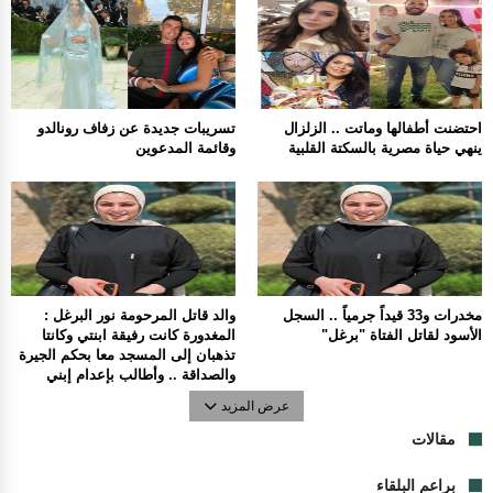
احتضنت أطفالها وماتت .. الزلزال
تسريبات جديدة عن زفاف رونالدو
ينهي حياة مصرية بالسكتة القلبية
وقائمة المدعوين
مخدرات و33 قيداً جرمياً .. السجل
والد قاتل المرحومة نور البرغل :
الأسود لقاتل الفتاة "برغل"
المغدورة كانت رفيقة ابنتي وكانتا
تذهبان إلى المسجد معا بحكم الجيرة
والصداقة .. وأطالب بإعدام إبني
عرض المزيد
مقالات
براعم البلقاء