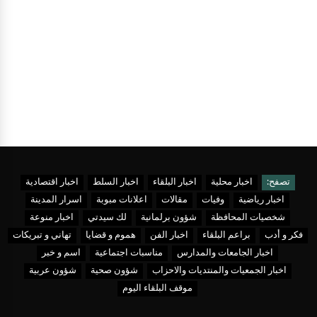
تصفح:
اخبار محلية
اخبار البلقاء
اخبار السلط
اخبار اقتصادية
اخبار رياضية
وفيات
مقالات
اعلانات مبوبة
اسرار المدينة
شخصيات المحافظة
شؤون برلمانية
لك سيدتي
اخبار منوعة
فكر و أدب
براعم البلقاء
اخبار الفن
هموم و قضايا
تهاني و تبريكات
اخبار الجامعات والمدارس
مناسبات اجتماعية
اسم و خبر
اخبار الجمعيات والمنتديات والاحزاب
شؤون صحية
شؤون عربية
موقف البلقاء اليوم