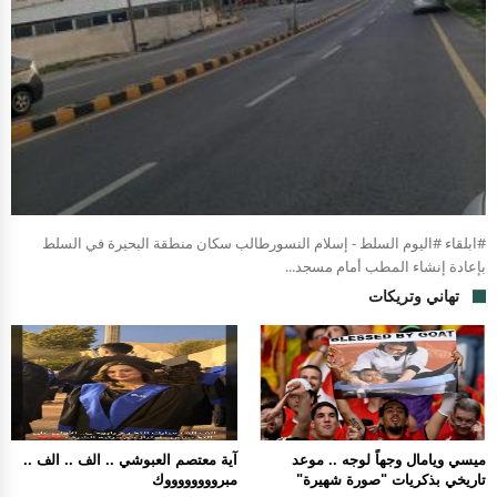
#ابلقاء #اليوم السلط - إسلام النسورطالب سكان منطقة البحيرة في السلط
بإعادة إنشاء المطب أمام مسجد...
تهاني وتريكات
ميسي ويامال وجهاً لوجه .. موعد
آية معتصم العبوشي .. الف .. الف ..
تاريخي بذكريات "صورة شهيرة"
مبرووووووووك