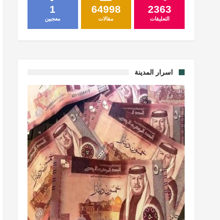
1
64998
2363
التعليقات
مقالات
معجبين
اسرار المدينة