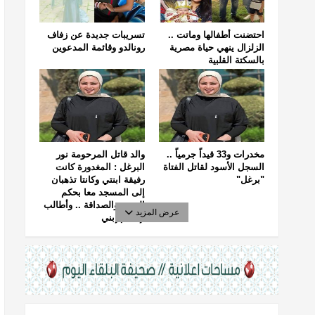
احتضنت أطفالها وماتت ..
تسريبات جديدة عن زفاف
الزلزال ينهي حياة مصرية
رونالدو وقائمة المدعوين
بالسكتة القلبية
مخدرات و33 قيداً جرمياً ..
والد قاتل المرحومة نور
السجل الأسود لقاتل الفتاة
البرغل : المغدورة كانت
"برغل"
رفيقة ابنتي وكانتا تذهبان
إلى المسجد معا بحكم
الجيرة والصداقة .. وأطالب
عرض المزيد
بإعدام إبني