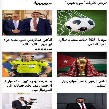
تاريخي بذكريات "صورة شهيرة"
مبرووووووووك
مونديال 2026: ثمانية منتخبات تطارد
الدكتور عبدالرحمن حمود محمد عواد
المجد العالمي
ابو هزيم .. الف .. الف ..
مبروووووووك
لطفي الزعبي يكشف أسباب رحيل
بعد تعرضه لهجوم كبير .. حكم مباراة
السلامي
الارجنتين ومصر يغلق حساباته على
السوشيال ميديا