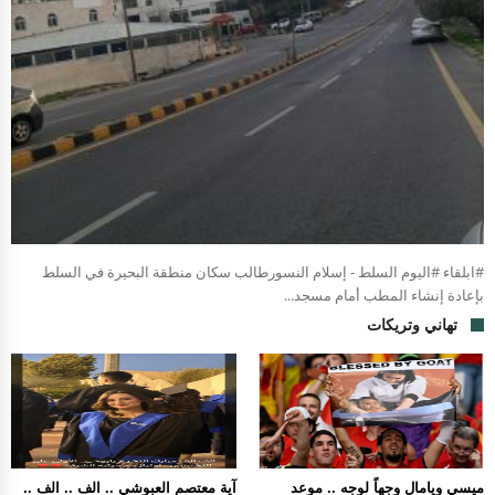
#ابلقاء #اليوم السلط - إسلام النسورطالب سكان منطقة البحيرة في السلط
بإعادة إنشاء المطب أمام مسجد...
تهاني وتريكات
ميسي ويامال وجهاً لوجه .. موعد
آية معتصم العبوشي .. الف .. الف ..