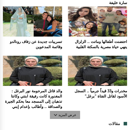
سارة خليفة
احتضنت أطفالها وماتت .. الزلزال
تسريبات جديدة عن زفاف رونالدو
ينهي حياة مصرية بالسكتة القلبية
وقائمة المدعوين
مخدرات و33 قيداً جرمياً .. السجل
والد قاتل المرحومة نور البرغل :
الأسود لقاتل الفتاة "برغل"
المغدورة كانت رفيقة ابنتي وكانتا
تذهبان إلى المسجد معا بحكم الجيرة
والصداقة .. وأطالب بإعدام إبني
عرض المزيد
مقالات