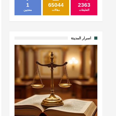
1
65044
2363
التعليقات
مقالات
معجبين
اسرار المدينة