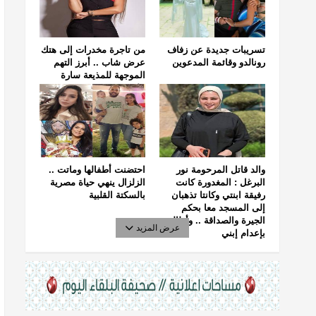
تسريبات جديدة عن زفاف
من تاجرة مخدرات إلى هتك
رونالدو وقائمة المدعوين
عرض شاب .. أبرز التهم
الموجهة للمذيعة سارة
خليفة
والد قاتل المرحومة نور
احتضنت أطفالها وماتت ..
البرغل : المغدورة كانت
الزلزال ينهي حياة مصرية
رفيقة ابنتي وكانتا تذهبان
بالسكتة القلبية
إلى المسجد معا بحكم
الجيرة والصداقة .. وأطالب
عرض المزيد
بإعدام إبني